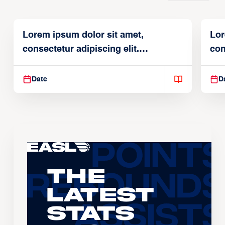
Lorem ipsum dolor sit amet,
Lor
consectetur adipiscing elit.
con
Suspendisse varius enim in
Sus
Date
D
The
Latest
Stats