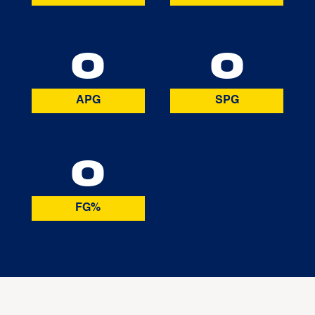
0
0
APG
SPG
0
FG%