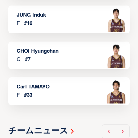
JUNG Induk
F
#
16
CHOI Hyungchan
G
#
7
Carl TAMAYO
F
#
33
チームニュース