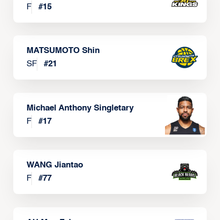
F
#
15
MATSUMOTO Shin
SF
#
21
Michael Anthony Singletary
F
#
17
WANG Jiantao
F
#
77