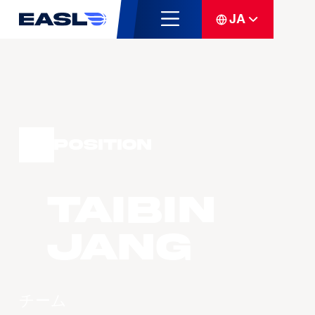
JA
Position
Taibin
JANG
チーム