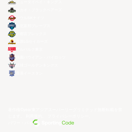
ニュータイペイ・キングス
マカオ・ブラックベアーズ
ソウルSKナイツ
台北富邦ブレーブス
宇都宮ブレックス
昌原LGセイカーズ
アルバルク東京
桃園パウイアン・パイロッツ
琉球ゴールデンキングス
香港イースタン
著作権©year東アジアスーパーリーグリミテッド無断転載を禁
じます。
利用規約
。
プライバシーポリシー
。
パワー・バイ