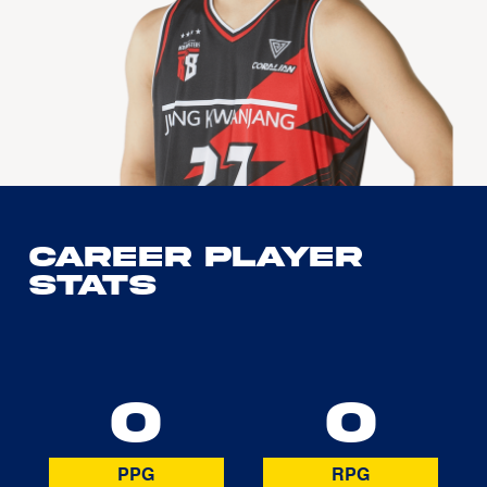
Career Player
Stats
0
0
PPG
RPG