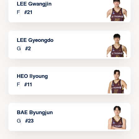
LEE Gwangjin
F
#
21
LEE Gyeongdo
G
#
2
HEO Ilyoung
F
#
11
BAE Byungjun
G
#
23