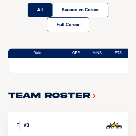
All
Season vs Career
Full Career
Date
OPP
MINS
PTS
Team Roster
F
#
3