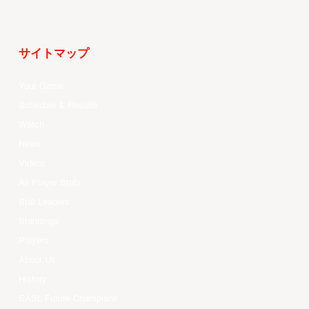
サイトマップ
Your Game
Schedule & Results
Watch
News
Videos
All Player Stats
Stat Leaders
Standings
Players
About Us
History
EASL Future Champions