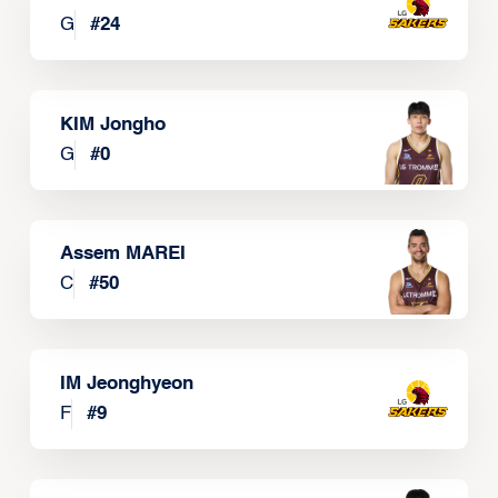
G
#
24
KIM Jongho
G
#
0
Assem MAREI
C
#
50
IM Jeonghyeon
F
#
9