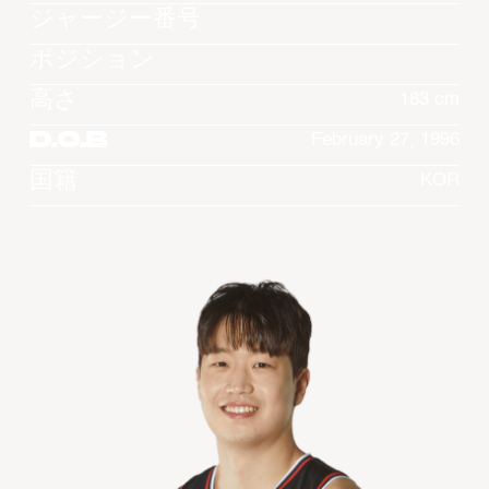
ジャージー番号
ポジション
高さ
183 cm
D.O.B
February 27, 1996
国籍
KOR