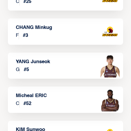
C
#
25
CHANG Minkug
F
#
3
YANG Junseok
G
#
5
Micheal ERIC
C
#
52
KIM Sunwoo