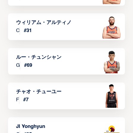
ウィリアム・アルティノ
C
#
31
ルー・チュンシャン
G
#
69
チャオ・チューユー
F
#
7
JI Yonghyun