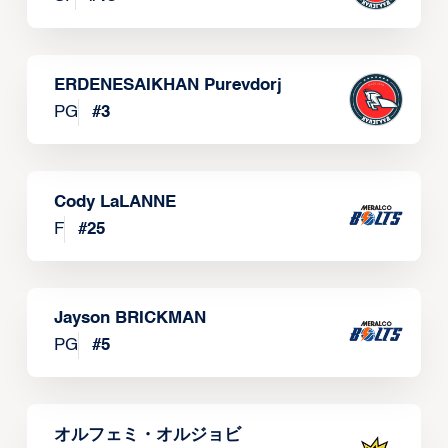
ERDENESAIKHAN Purevdorj
PG
#
3
Cody LaLANNE
F
#
25
Jayson BRICKMAN
PG
#
5
オルフェミ・オルジョビ