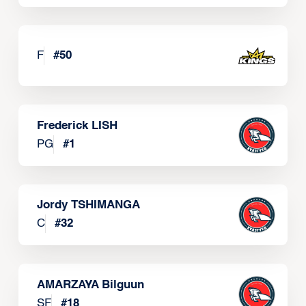
F
#
50
Frederick LISH
PG
#
1
Jordy TSHIMANGA
C
#
32
AMARZAYA Bilguun
SF
#
18