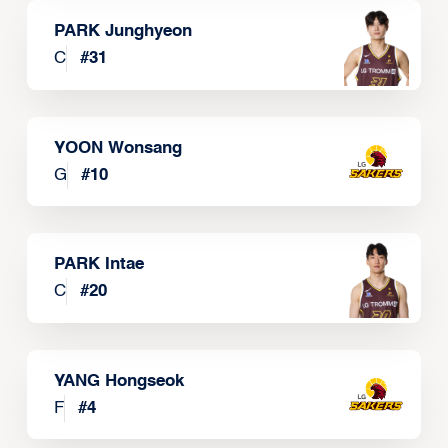
PARK Junghyeon
C
#
31
YOON Wonsang
G
#
10
PARK Intae
C
#
20
YANG Hongseok
F
#
4