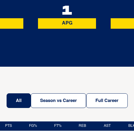
0
1
APG
All
Season vs Career
Full Career
PTS
FG%
FT%
REB
AST
BL