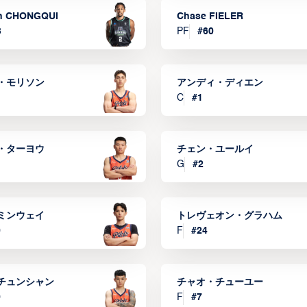
n CHONGQUI
Chase FIELER
3
PF
#
60
・モリソン
アンディ・ディエン
C
#
1
・ターヨウ
チェン・ユールイ
G
#
2
ミンウェイ
トレヴェオン・グラハム
0
F
#
24
チュンシャン
チャオ・チューユー
9
F
#
7