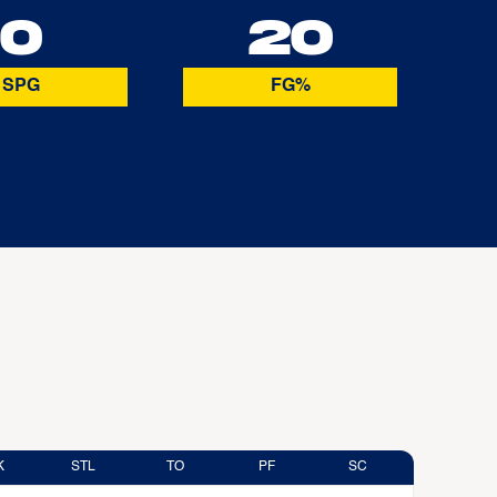
0
20
SPG
FG%
K
STL
TO
PF
SC