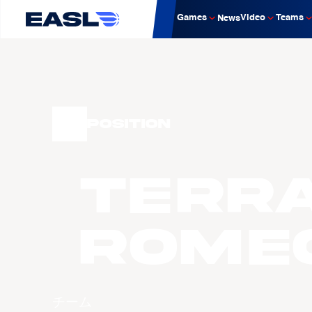
Games
Video
Teams
News
Position
Terr
ROME
チーム