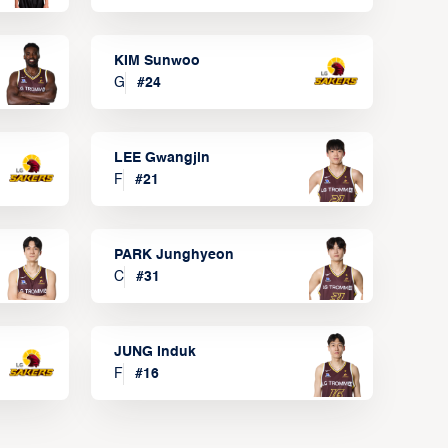
KIM Sunwoo
G
#
24
LEE Gwangjin
F
#
21
PARK Junghyeon
C
#
31
JUNG Induk
F
#
16