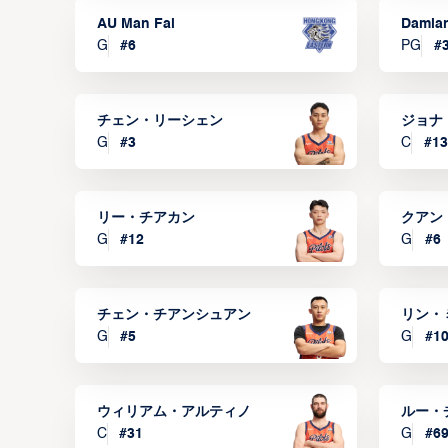
AU Man Fai
Damia
G
#
6
PG
#
チェン・リーシェン
ジョナ
G
#
3
C
#
13
リー・チアカン
クアン
G
#
12
G
#
6
チェン・チアンシュアン
リン・
G
#
5
G
#
1
ウィリアム・アルティノ
ルー・
C
#
31
G
#
6