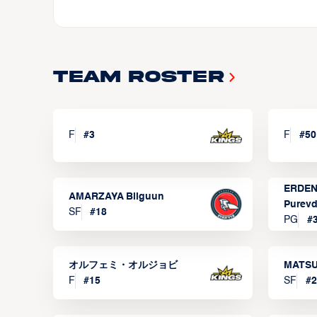
Team Roster
F
#
3
F
#
50
ERDEN
AMARZAYA Bilguun
Purevd
SF
#
18
PG
#
オルフェミ・オルジョビ
MATSU
F
#
15
SF
#
2