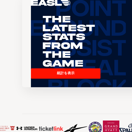
The
Latest
Stats
From
the
Game
統計を表示