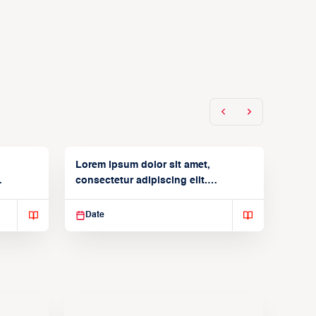
Lorem ipsum dolor sit amet,
consectetur adipiscing elit.
Suspendisse varius enim in
Date