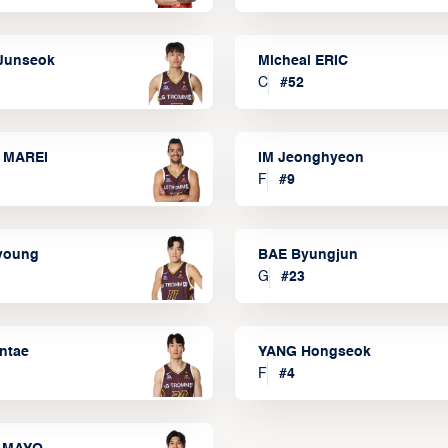
Junseok
Micheal ERIC
C
#
52
 MAREI
IM Jeonghyeon
F
#
9
lyoung
BAE Byungjun
G
#
23
ntae
YANG Hongseok
F
#
4