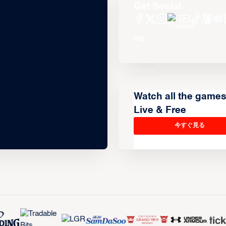
Get Social
Watch all the game
Live & Free
今すぐ見る