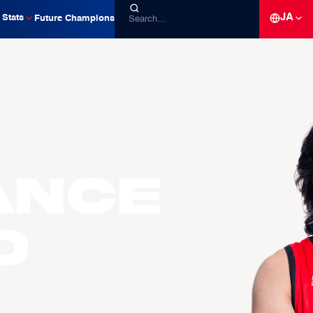
JA
Stats
Future Champions
ance
O