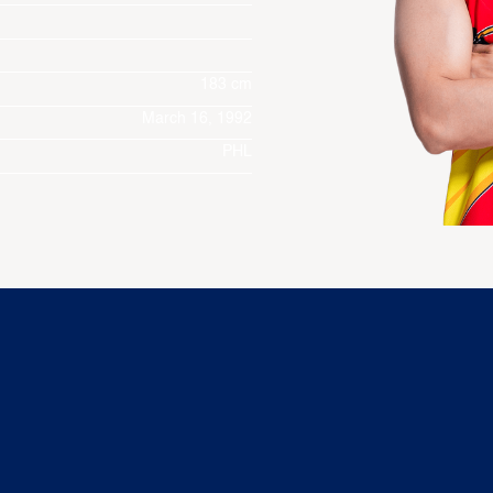
183 cm
March 16, 1992
PHL