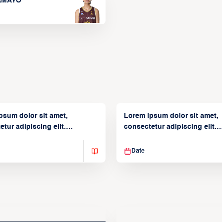
TAMAYO
psum dolor sit amet,
Lorem ipsum dolor sit amet,
tur adipiscing elit.
consectetur adipiscing elit.
isse varius enim in
Suspendisse varius enim in
Date