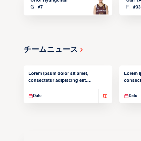
CHOI Hyungchan
Carl 
G
#
7
F
#
33
チームニュース
Lorem ipsum dolor sit amet,
Lorem i
consectetur adipiscing elit.
consecte
Suspendisse varius enim in
Suspend
Date
Date