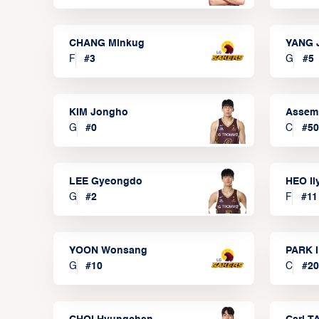
CHANG Minkug
YANG 
F
#
3
G
#
5
KIM Jongho
Assem
G
#
0
C
#
50
LEE Gyeongdo
HEO I
G
#
2
F
#
11
YOON Wonsang
PARK I
G
#
10
C
#
20