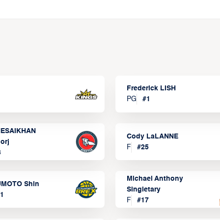
Frederick LISH
PG
#
1
ESAIKHAN
Cody LaLANNE
orj
F
#
25
3
Michael Anthony
MOTO Shin
Singletary
1
F
#
17