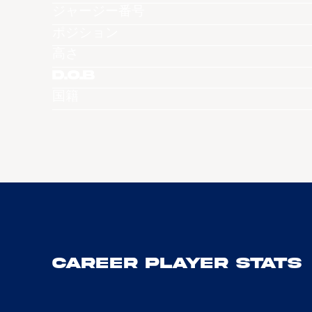
ジャージー番号
ポジション
高さ
D.O.B
国籍
Career Player Stats