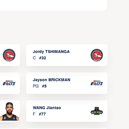
Jordy TSHIMANGA
C
#
32
Jayson BRICKMAN
PG
#
5
WANG Jiantao
F
#
77