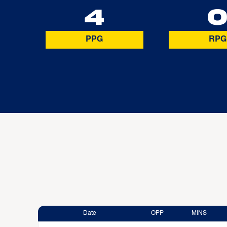
4
PPG
RPG
Date
OPP
MINS