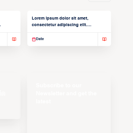
Lorem ipsum dolor sit amet,
consectetur adipiscing elit.
Suspendisse varius enim in
Date
Subscribe to our
Newsletter and get the
latest