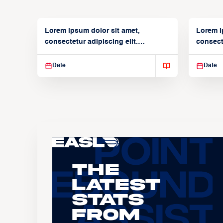
Lorem ipsum dolor sit amet,
Lorem i
consectetur adipiscing elit.
consecte
Suspendisse varius enim in
Suspend
Date
Date
The
Latest
Stats
From