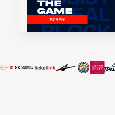
the
Game
統計を表示