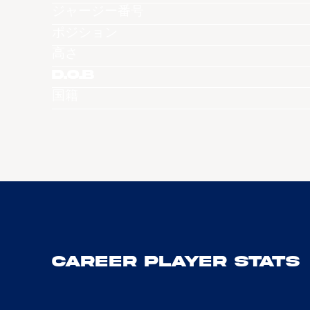
ジャージー番号
ポジション
高さ
D.O.B
国籍
Career Player Stats