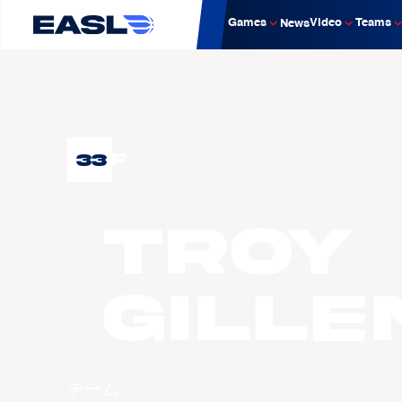
Games
Video
Teams
News
33
F
Troy
GILL
チーム