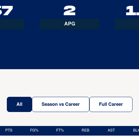
67
2
1
APG
All
Season vs Career
Full Career
PTS
FG%
FT%
REB
AST
BL