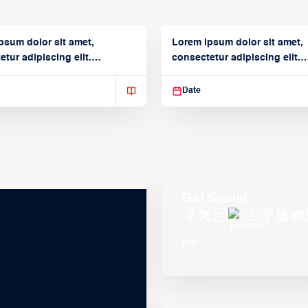
psum dolor sit amet,
Lorem ipsum dolor sit amet,
tur adipiscing elit.
consectetur adipiscing elit.
isse varius enim in
Suspendisse varius enim in
Date
Get Social