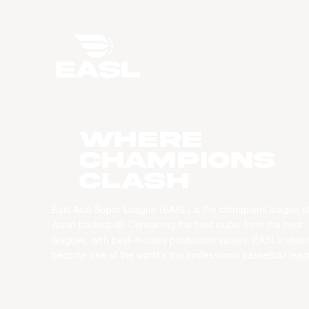
WHERE
CHAMPIONS
CLASH
East Asia Super League (EASL) is the champions league o
Asian basketball. Combining the best clubs, from the best
leagues, with best-in-class production values, EASL’s vision
become one of the world’s top professional basketball leag