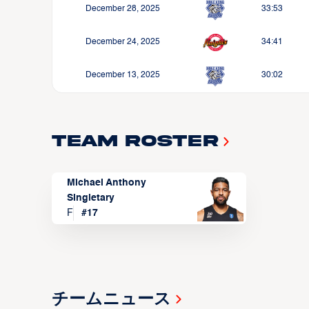
December 28, 2025
33:53
December 24, 2025
34:41
December 13, 2025
30:02
Team Roster
Michael Anthony
Singletary
F
#
17
チームニュース