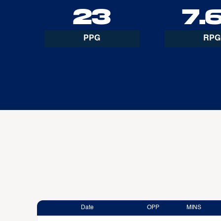
23
7.
PPG
RPG
Date
OPP
MINS