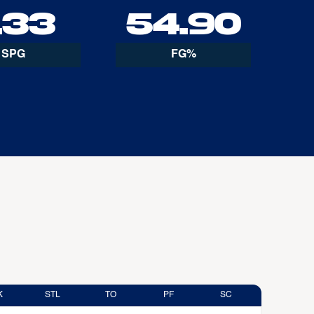
.33
54.90
SPG
FG%
K
STL
TO
PF
SC