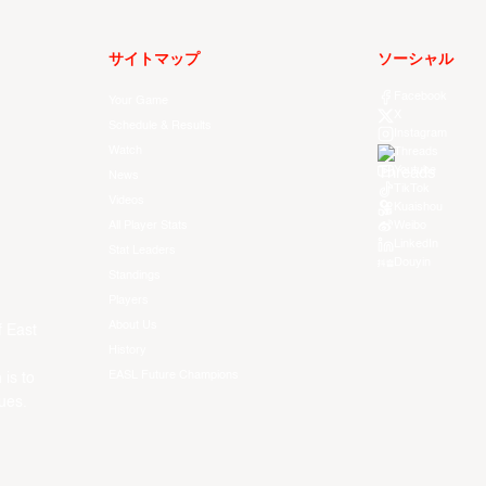
サイトマップ
ソーシャル
Facebook
Your Game
X
Schedule & Results
Instagram
Watch
Threads
Youtube
News
TikTok
Videos
Kuaishou
All Player Stats
Weibo
LinkedIn
Stat Leaders
Douyin
Standings
Players
About Us
f East
History
EASL Future Champions
 is to
ues.