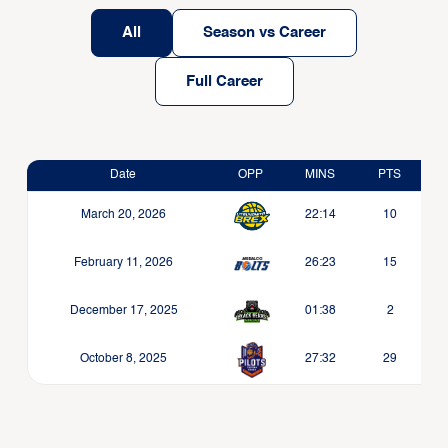
All
Season vs Career
Full Career
Date
OPP
MINS
PTS
March 20, 2026
22:14
10
February 11, 2026
26:23
15
December 17, 2025
01:38
2
October 8, 2025
27:32
29