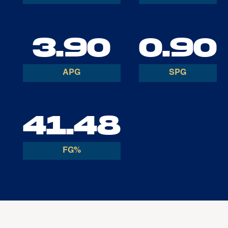
3.90
0.90
APG
SPG
41.48
FG%