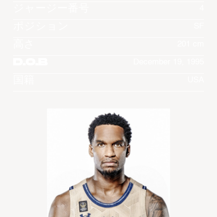
ジャージー番号
4
ポジション
SF
高さ
201 cm
D.O.B
December 19, 1995
国籍
USA