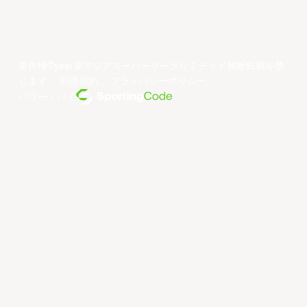
著作権©year東アジアスーパーリーグリミテッド無断転載を禁
じます。
利用規約
。
プライバシーポリシー
。
パワー・バイ