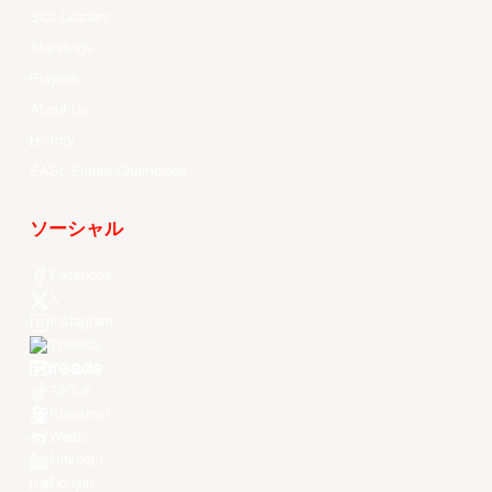
Stat Leaders
Standings
Players
About Us
History
EASL Future Champions
ソーシャル
Facebook
X
Instagram
Threads
Youtube
TikTok
Kuaishou
Weibo
LinkedIn
Douyin