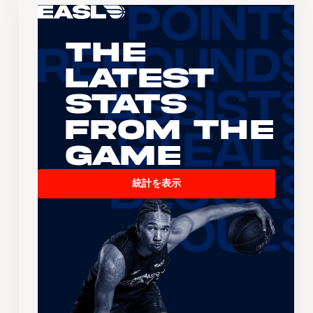
The
Latest
Stats
From the
Game
統計を表示