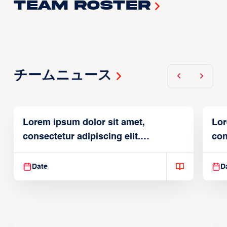
Team Roster
チームニュース
Lorem ipsum dolor sit amet,
Lor
consectetur adipiscing elit.
con
Suspendisse varius enim in
Sus
Date
D