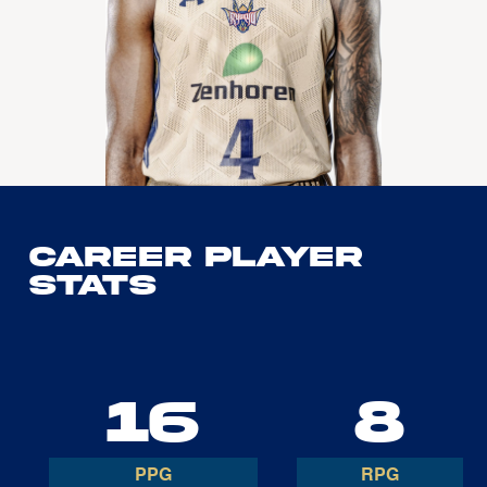
Career Player
Stats
16
8
PPG
RPG