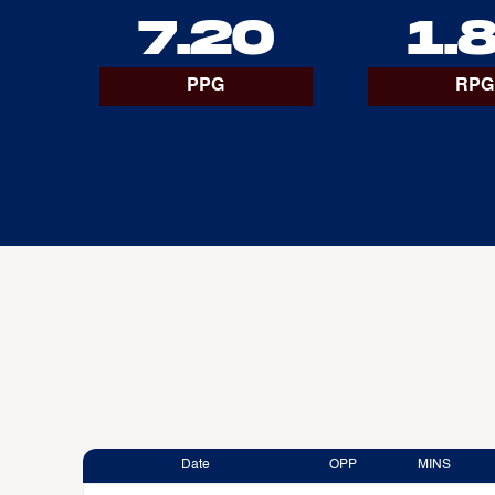
7.20
1.
PPG
RPG
Date
OPP
MINS