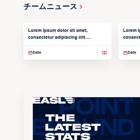
チームニュース
Lorem ipsum dolor sit amet,
Lorem i
consectetur adipiscing elit.
consecte
Suspendisse varius enim in
Suspend
Date
Date
The
Latest
Stats