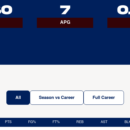
80
7
0
APG
All
Season vs Career
Full Career
PTS
FG%
FT%
REB
AST
BL