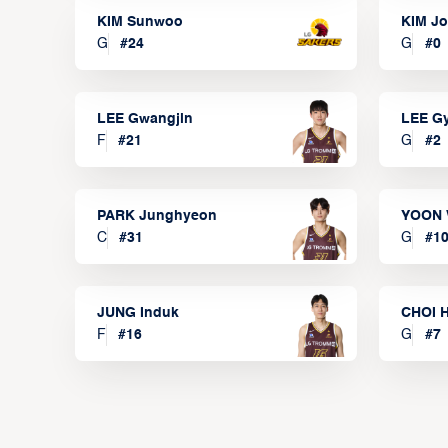
KIM Sunwoo
KIM J
G
#
24
G
#
0
LEE Gwangjin
LEE G
F
#
21
G
#
2
PARK Junghyeon
YOON 
C
#
31
G
#
1
JUNG Induk
CHOI 
F
#
16
G
#
7