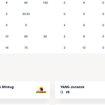
8
60
100
0
6
0
2
33.33
0
5
0
0
0
4
6
0
10
60
50
2
8
0
16
75
3
10
0
 Minkug
YANG Junseok
G
#
5