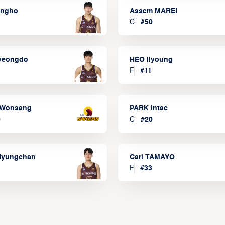
ongho
Assem MAREI
C
#
50
yeongdo
HEO Ilyoung
F
#
11
Wonsang
PARK Intae
0
C
#
20
Hyungchan
Carl TAMAYO
F
#
33