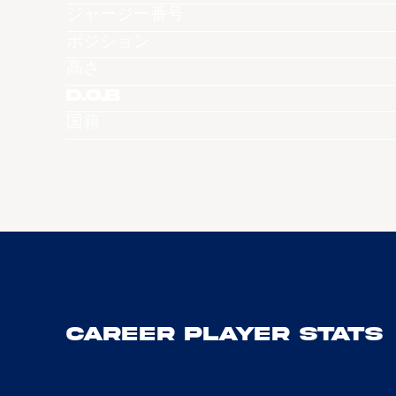
ジャージー番号
ポジション
高さ
D.O.B
国籍
Career Player Stats