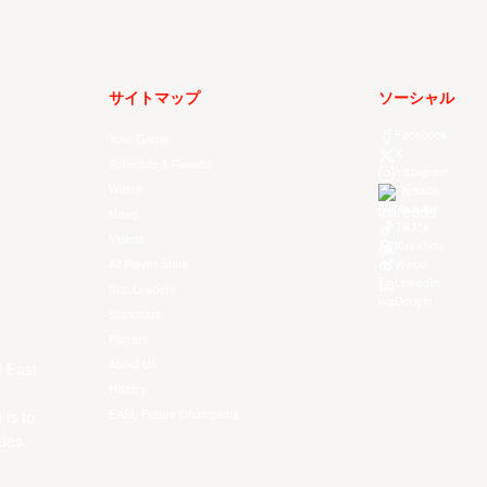
サイトマップ
ソーシャル
Facebook
Your Game
X
Schedule & Results
Instagram
Watch
Threads
Youtube
News
TikTok
Videos
Kuaishou
All Player Stats
Weibo
LinkedIn
Stat Leaders
Douyin
Standings
Players
About Us
f East
History
EASL Future Champions
 is to
ues.