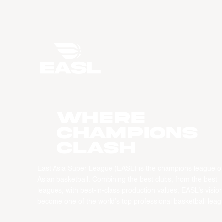
WHERE
CHAMPIONS
CLASH
East Asia Super League (EASL) is the champions league o
Asian basketball. Combining the best clubs, from the best
leagues, with best-in-class production values, EASL’s vision
become one of the world’s top professional basketball leag