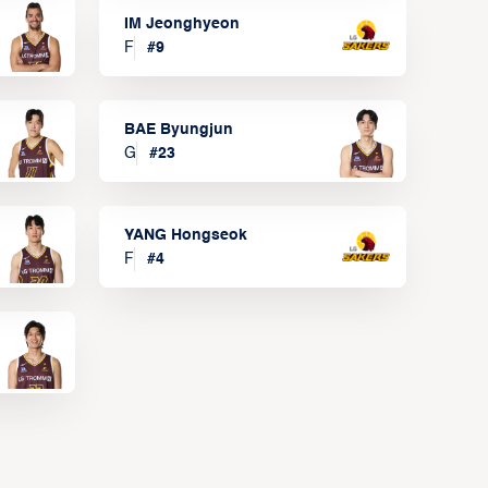
IM Jeonghyeon
F
#
9
BAE Byungjun
G
#
23
YANG Hongseok
F
#
4