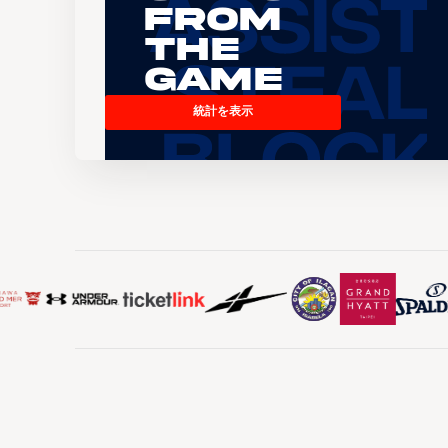
From
the
Game
統計を表示