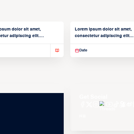
psum dolor sit amet,
Lorem ipsum dolor sit amet,
tur adipiscing elit.
consectetur adipiscing elit.
isse varius enim in
Suspendisse varius enim in
Date
Get Social