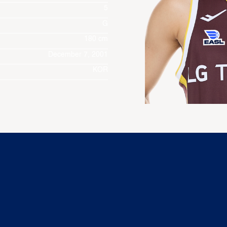
5
G
180 cm
December 7, 2001
KOR