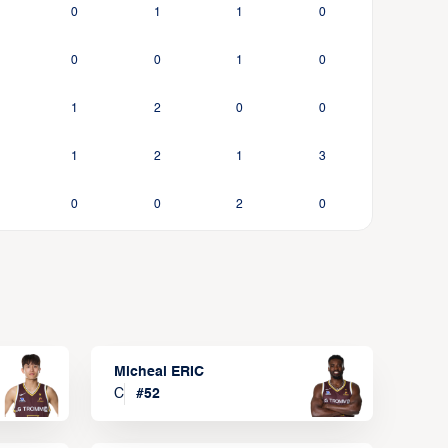
0
1
1
0
0
0
1
0
1
2
0
0
1
2
1
3
0
0
2
0
Micheal ERIC
C
#
52