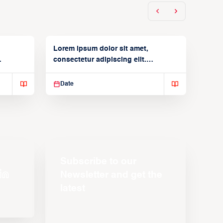
Lorem ipsum dolor sit amet,
consectetur adipiscing elit.
Suspendisse varius enim in
Date
Subscribe to our
Newsletter and get the
latest