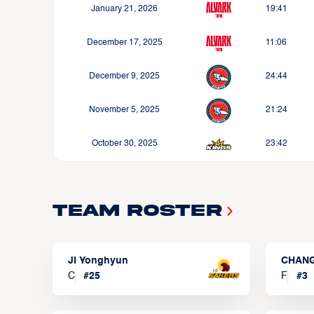
January 21, 2026
19:41
December 17, 2025
11:06
December 9, 2025
24:44
November 5, 2025
21:24
October 30, 2025
23:42
Team Roster
JI Yonghyun
CHANG
C
#
25
F
#
3