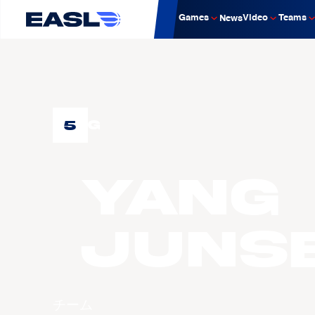
Games
Video
Teams
News
5
G
YANG
Juns
チーム