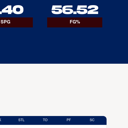
.40
56.52
SPG
FG%
K
STL
TO
PF
SC