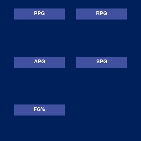
PPG
RPG
APG
SPG
FG%