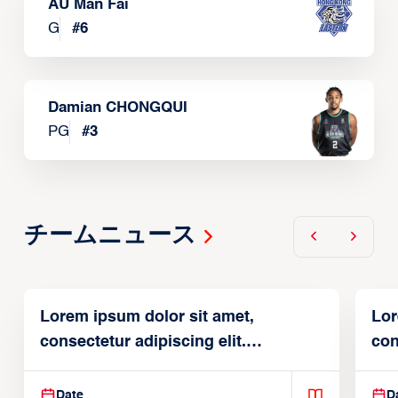
AU Man Fai
G
#
6
Damian CHONGQUI
PG
#
3
チームニュース
Lorem ipsum dolor sit amet,
Lor
consectetur adipiscing elit.
con
Suspendisse varius enim in
Sus
Date
D