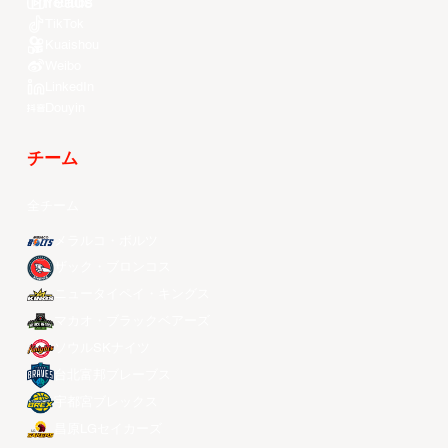
Youtube
TikTok
Kuaishou
Weibo
LinkedIn
Douyin
チーム
全チーム
メラルコ・ボルツ
ザック・ブロンコス
ニュータイペイ・キングス
マカオ・ブラックベアーズ
ソウルSKナイツ
台北富邦ブレーブス
宇都宮ブレックス
昌原LGセイカーズ