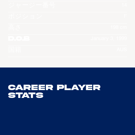
ジャージー番号
14
ポジション
F
高さ
198 cm
D.O.B
January 3, 1999
国籍
AUS
Career Player
Stats