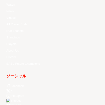
Watch
News
Videos
All Player Stats
Stat Leaders
Standings
Players
About Us
History
EASL Future Champions
ソーシャル
Facebook
X
Instagram
Threads