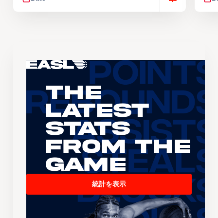
The
Latest
Stats
From the
Game
統計を表示