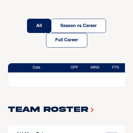
All
Season vs Career
Full Career
Date
OPP
MINS
PTS
Team Roster