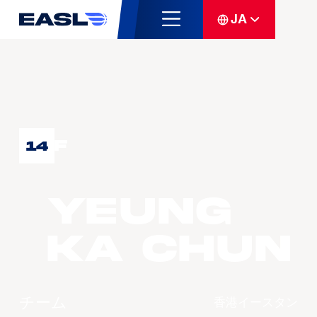
JA
F
14
YEUNG
Ka Chun
チーム
香港イースタン