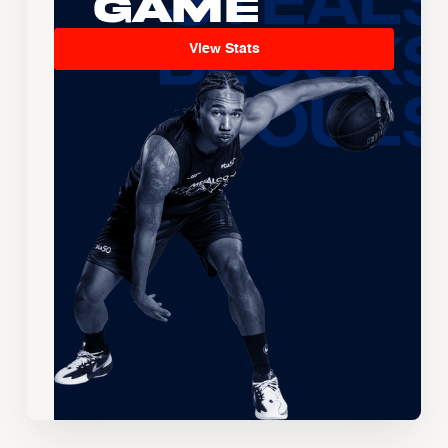
Game
View Stats