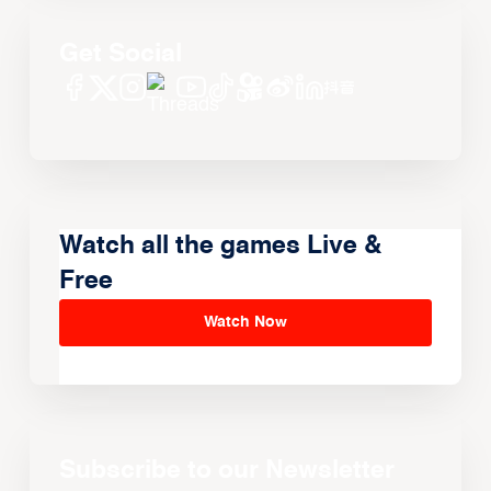
Get Social
Watch all the games Live &
Free
Watch Now
Subscribe to our Newsletter