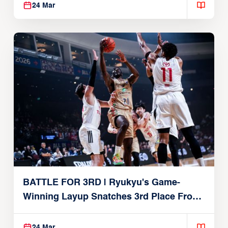
24 Mar
BATTLE FOR 3RD | Ryukyu's Game-
Winning Layup Snatches 3rd Place From
Alvark
24 Mar