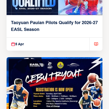
Taoyuan Pauian Pilots Qualify for 2026-27
EASL Season
5 Apr