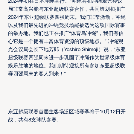
2024年初在日本冲绳举行。“冲绳县和冲绳观光会议
局非常高兴能与东亚超级联赛合作，共同策划和推广
2024年东亚超级联赛四强周末。我们非常激动，冲绳
以及我们最先进的冲绳竞技场能被选为这项国际赛事
的举办地。我们也正在推广“体育岛冲绳”，我们有信
心它是一个拥有丰富体育资源的顶级地点。” 冲绳观
光会议局会长下地芳郎（Yoshiro Shimoji）说，“东亚
超级联赛四强周末进一步巩固了冲绳作为世界级体育
娱乐胜地的地位。我们期待迎接所有参加东亚超级联
赛四强周末的客人到来！”
东亚超级联赛首屆主客场泛区域赛季将于10月12日开
战，共有8支球队参赛。