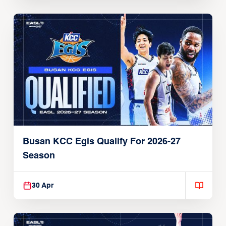
Busan KCC Egis Qualify For 2026-27
Season
30 Apr