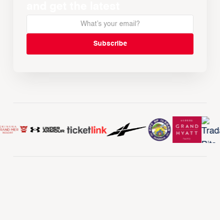
and get the latest