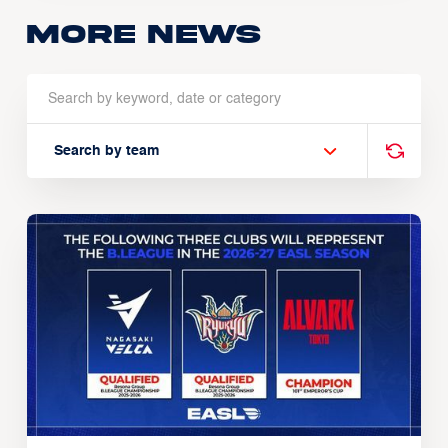
More news
Search by team