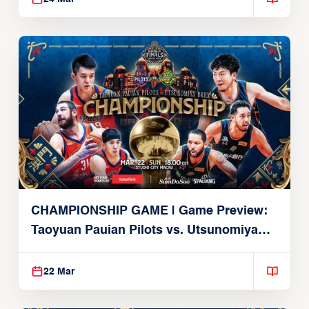
CHAMPIONSHIP GAME | Game Preview:
Taoyuan Pauian Pilots vs. Utsunomiya
Brex (March 22, 2026)
22 Mar