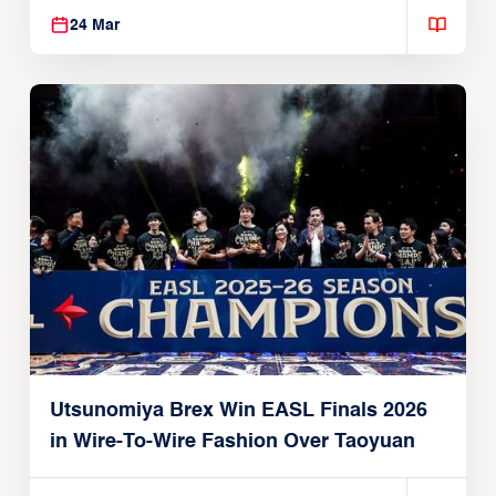
24 Mar
Utsunomiya Brex Win EASL Finals 2026
in Wire-To-Wire Fashion Over Taoyuan