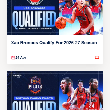
Xac Broncos Qualify For 2026-27 Season
24 Apr