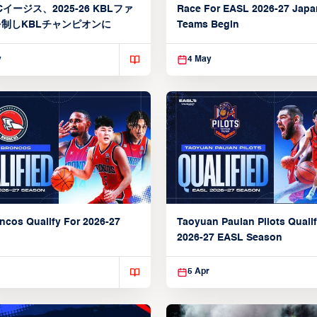
イージス、2025-26 KBLファ
Race For EASL 2026-27 Jap
制しKBLチャンピオンに
Teams Begin
y
4 May
ncos Qualify For 2026-27
Taoyuan Pauian Pilots Qualif
2026-27 EASL Season
5 Apr