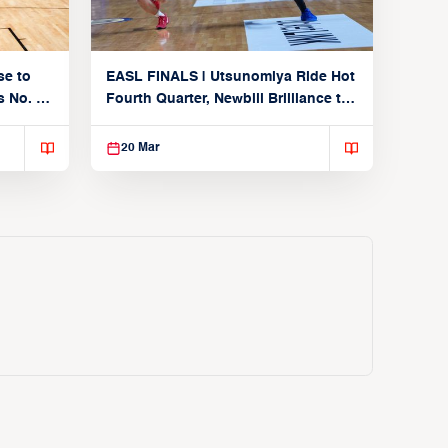
se to
EASL FINALS | Utsunomiya Ride Hot
 No. 1
Fourth Quarter, Newbill Brilliance to
Reach EASL Championship Game
20 Mar