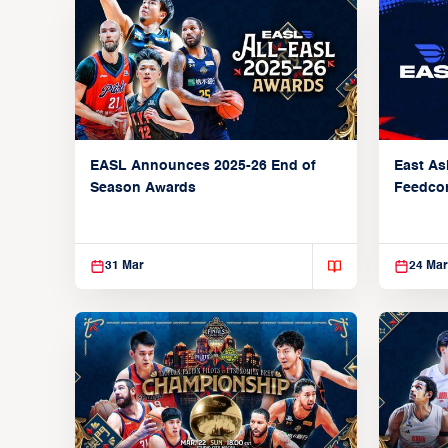
EASL Announces 2025-26 End of
East As
Season Awards
Feedcon
Global 
31 Mar
24 Mar