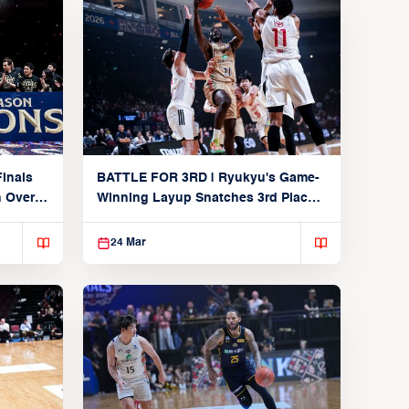
inals
BATTLE FOR 3RD | Ryukyu's Game-
n Over
Winning Layup Snatches 3rd Place
From Alvark
24 Mar