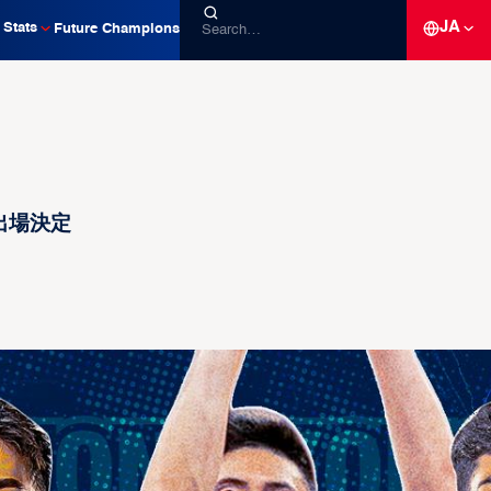
JA
Stats
Future Champions
ン出場決定