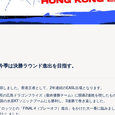
。今季は決勝ラウンド進出を目指す。
を獲得しました。香港王者として、2年連続のEASL出場となります。
EAGUEの広島ドラゴンフライズ（最終優勝チーム）に開幕2連敗を喫したも
国の水原KTソニックブームにも勝利し、3連勝で巻き返しました。
ッツとの「FINAL 4（プレーオフ）進出」をかけた大一番に臨みま
果たしました。