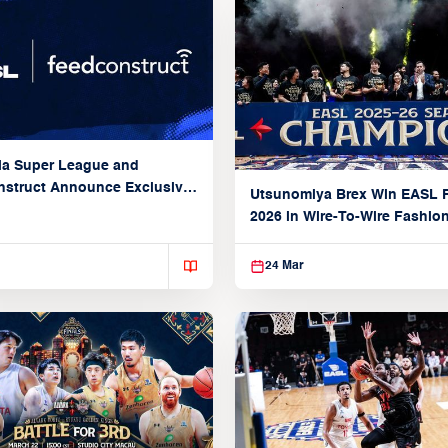
ia Super League and
struct Announce Exclusive
Utsunomiya Brex Win EASL F
Partnership
2026 in Wire-To-Wire Fashio
Taoyuan
24 Mar