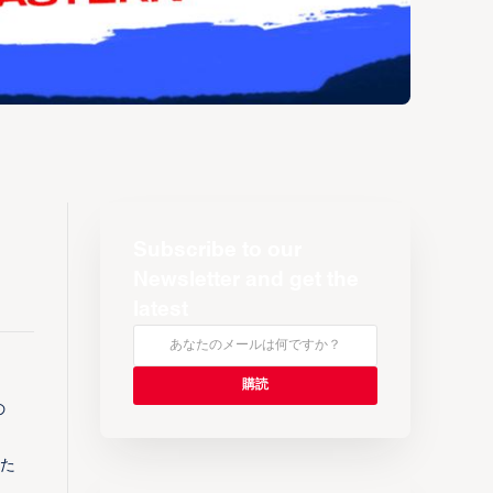
Subscribe to our
Newsletter and get the
latest
の
した