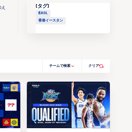
[タグ]
加え
EASL
香港イースタン
チームで検索
クリア