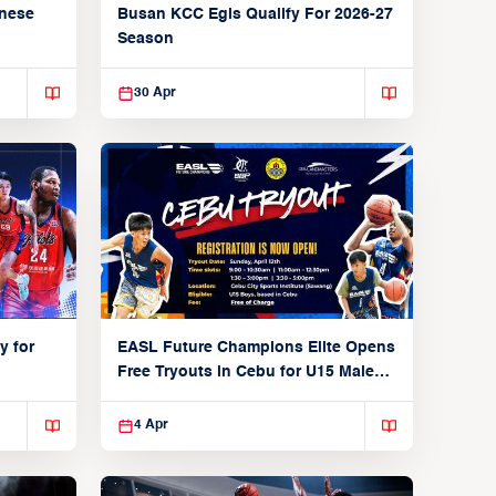
anese
Busan KCC Egis Qualify For 2026-27
Season
30 Apr
y for
EASL Future Champions Elite Opens
Free Tryouts in Cebu for U15 Male
Players
4 Apr