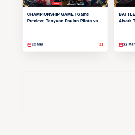
CHAMPIONSHIP GAME | Game
BATTLE
Preview: Taoyuan Pauian Pilots vs.
Alvark 
Utsunomiya Brex (March 22, 2026)
Kings (
22 Mar
22 Mar