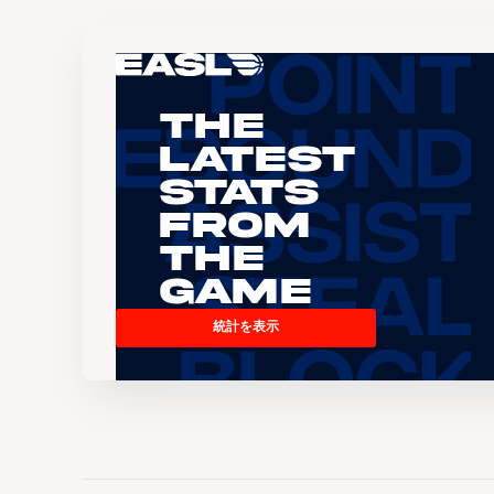
The
Latest
Stats
From
the
Game
統計を表示