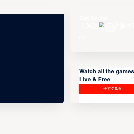
Get Social
Watch all the game
Live & Free
今すぐ見る