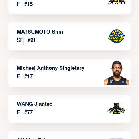
F
#
15
MATSUMOTO Shin
SF
#
21
Michael Anthony Singletary
F
#
17
WANG Jiantao
F
#
77