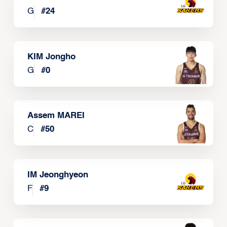
G
#
24
KIM Jongho
G
#
0
Assem MAREI
C
#
50
IM Jeonghyeon
F
#
9