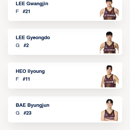
LEE Gwangjin
F
#
21
LEE Gyeongdo
G
#
2
HEO Ilyoung
F
#
11
BAE Byungjun
G
#
23