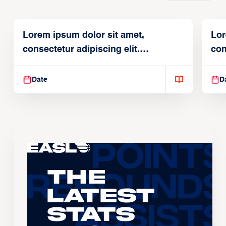
Lorem ipsum dolor sit amet,
Lor
consectetur adipiscing elit.
con
Suspendisse varius enim in
Sus
Date
D
The
Latest
Stats