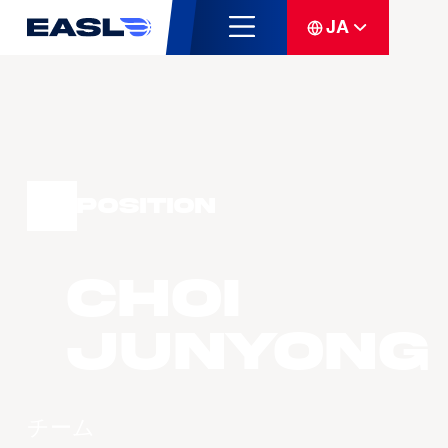
JA
Position
CHOI
Junyong
チーム