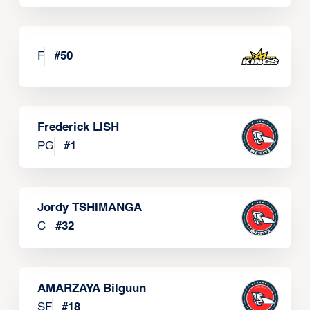
F
#
50
Frederick LISH
PG
#
1
Jordy TSHIMANGA
C
#
32
AMARZAYA Bilguun
SF
#
18