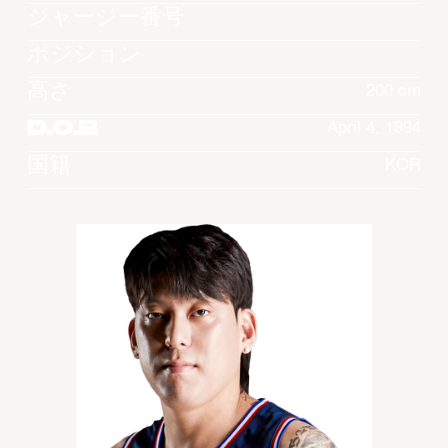
ジャージー番号
ポジション
高さ
200 cm
D.O.B
April 4, 1994
国籍
KOR