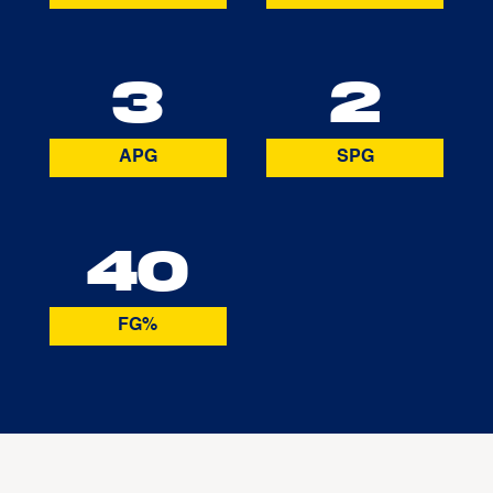
3
2
APG
SPG
40
FG%