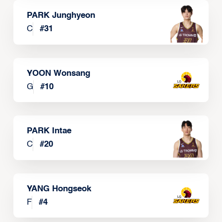
PARK Junghyeon
C
#
31
YOON Wonsang
G
#
10
PARK Intae
C
#
20
YANG Hongseok
F
#
4