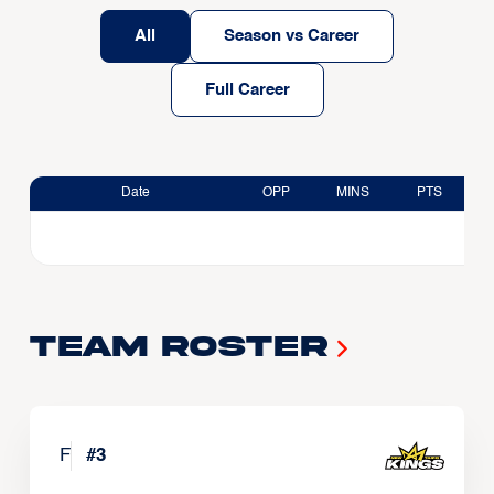
All
Season vs Career
Full Career
Date
OPP
MINS
PTS
Team Roster
F
#
3