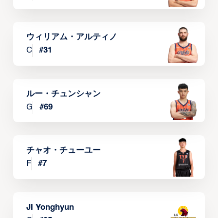
ウィリアム・アルティノ
C
#
31
ルー・チュンシャン
G
#
69
チャオ・チューユー
F
#
7
JI Yonghyun