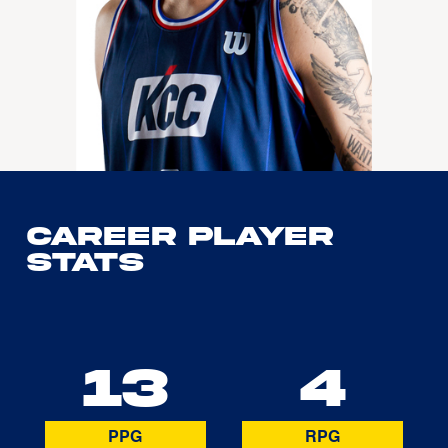
Career Player
Stats
13
4
PPG
RPG