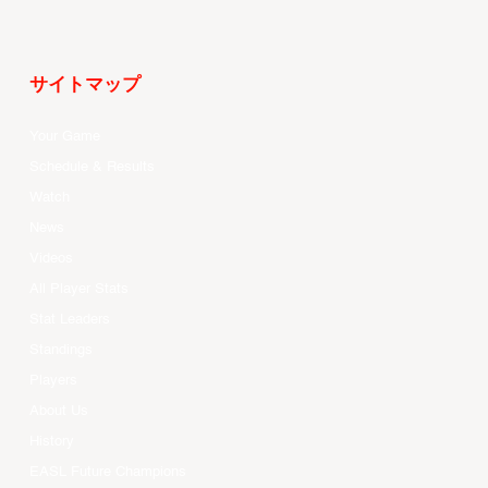
サイトマップ
Your Game
Schedule & Results
Watch
News
Videos
All Player Stats
Stat Leaders
Standings
Players
About Us
History
EASL Future Champions