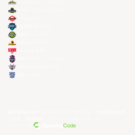
ニュータイペイ・キングス
マカオ・ブラックベアーズ
ソウルSKナイツ
台北富邦ブレーブス
宇都宮ブレックス
昌原LGセイカーズ
アルバルク東京
桃園パウイアン・パイロッツ
琉球ゴールデンキングス
香港イースタン
著作権©year東アジアスーパーリーグリミテッド無断転載を禁
じます。
利用規約
。
プライバシーポリシー
。
パワー・バイ