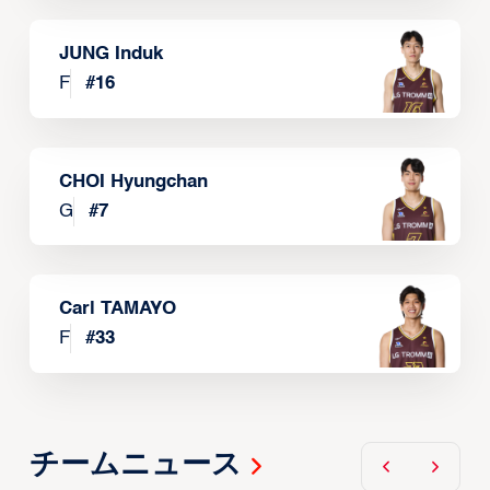
JUNG Induk
F
#
16
CHOI Hyungchan
G
#
7
Carl TAMAYO
F
#
33
チームニュース