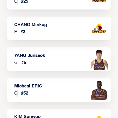
C
#
25
CHANG Minkug
F
#
3
YANG Junseok
G
#
5
Micheal ERIC
C
#
52
KIM Sunwoo