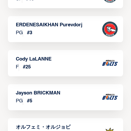
ERDENESAIKHAN Purevdorj
PG
#
3
Cody LaLANNE
F
#
25
Jayson BRICKMAN
PG
#
5
オルフェミ・オルジョビ