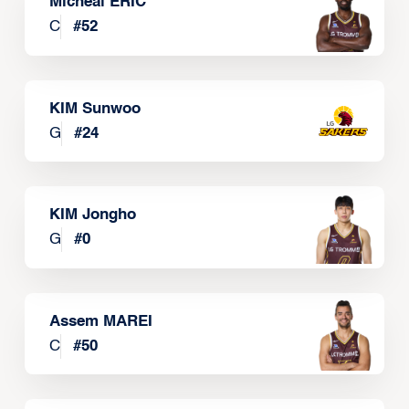
Micheal ERIC
C
#
52
KIM Sunwoo
G
#
24
KIM Jongho
G
#
0
Assem MAREI
C
#
50