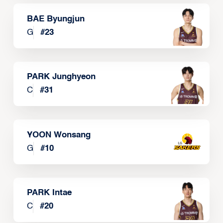
BAE Byungjun
G
#
23
PARK Junghyeon
C
#
31
YOON Wonsang
G
#
10
PARK Intae
C
#
20