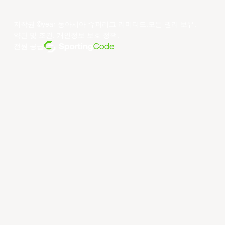
저작권 ©year 동아시아 슈퍼리그 리미티드.모든 권리 보유.
약관 및 조건
.
개인정보 보호 정책
.
전원 공급