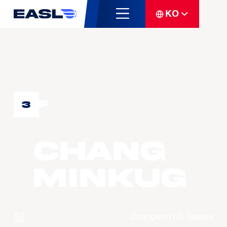
KO
F
3
CHANG
Minkug
팀
Changwon LG Sakers