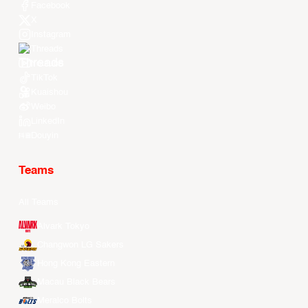
Facebook
X
Instagram
Threads
Youtube
TikTok
Kuaishou
Weibo
LinkedIn
Douyin
Teams
All Teams
Alvark Tokyo
Changwon LG Sakers
Hong Kong Eastern
Macau Black Bears
Meralco Bolts