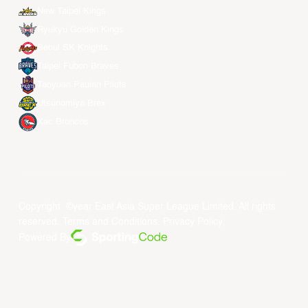
New Taipei Kings
Ryukyu Golden Kings
Seoul SK Knights
Taipei Fubon Braves
Taoyuan Pauian Pilots
Utsunomiya Brex
Xac Broncos
Copyright ©year East Asia Super League Limited. All rights
reserved.
Terms and Conditions
.
Privacy Policy
.
Powered By