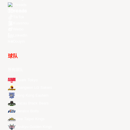
Threads
Youtube
TikTok
Kuaishou
Weibo
LinkedIn
Douyin
球队
所有球队
Alvark Tokyo
Changwon LG Sakers
Hong Kong Eastern
Macau Black Bears
Meralco Bolts
New Taipei Kings
Ryukyu Golden Kings