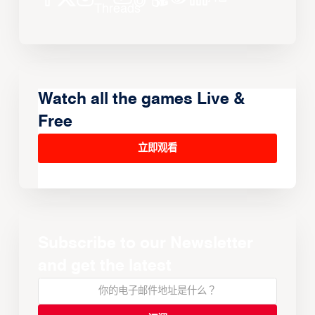
Watch all the games Live &
Free
立即观看
Subscribe to our Newsletter
and get the latest