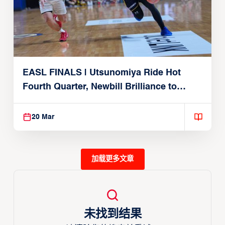
EASL FINALS | Utsunomiya Ride Hot
Fourth Quarter, Newbill Brilliance to
Reach EASL Championship Game
20 Mar
加载更多文章
未找到结果