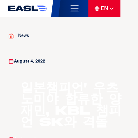
EN
News
August 4, 2022
일본챔피언' 우츠
노미야 합류한 양
재민, KBL 챔피
언 SK와 격돌