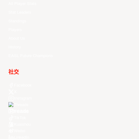
All Player Stats
Stat Leaders
Standings
Players
About Us
History
EASL Future Champions
社交
Facebook
X
Instagram
Threads
Youtube
TikTok
Kuaishou
Weibo
LinkedIn