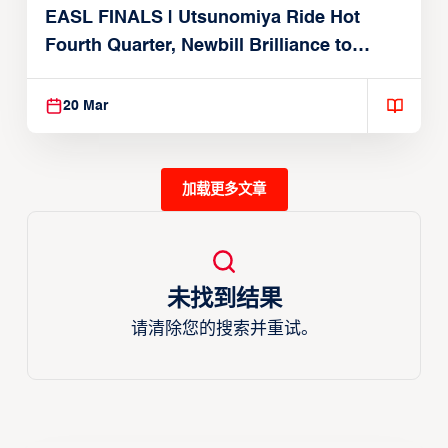
EASL FINALS | Utsunomiya Ride Hot
Fourth Quarter, Newbill Brilliance to
Reach EASL Championship Game
20 Mar
加载更多文章
未找到结果
请清除您的搜索并重试。