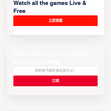
Watch all the games Live &
Free
立即观看
Subscribe to our Newsletter
and get the latest