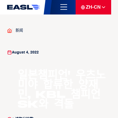
ZH-CN
新闻
August 4, 2022
일본챔피언' 우츠노
미야 합류한 양재
민, KBL 챔피언
SK와 격돌