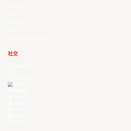
Standings
Players
About Us
History
EASL Future Champions
社交
Facebook
X
Instagram
Threads
Youtube
TikTok
Kuaishou
Weibo
LinkedIn
Douyin