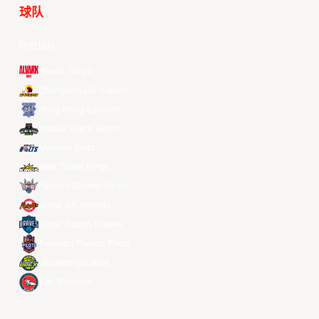
球队
所有球队
Alvark Tokyo
Changwon LG Sakers
Hong Kong Eastern
Macau Black Bears
Meralco Bolts
New Taipei Kings
Ryukyu Golden Kings
Seoul SK Knights
Taipei Fubon Braves
Taoyuan Pauian Pilots
Utsunomiya Brex
Xac Broncos