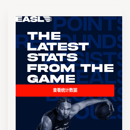
The
Latest
Stats
From the
Game
查看统计数据