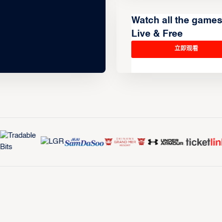
Watch all the game
Live & Free
立即观看