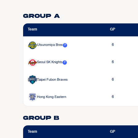
Group A
Team
GP
Utsunomiya Brex
6
P
Seoul SK Knights
6
P
Taipei Fubon Braves
6
Hong Kong Eastern
6
Group B
Team
GP