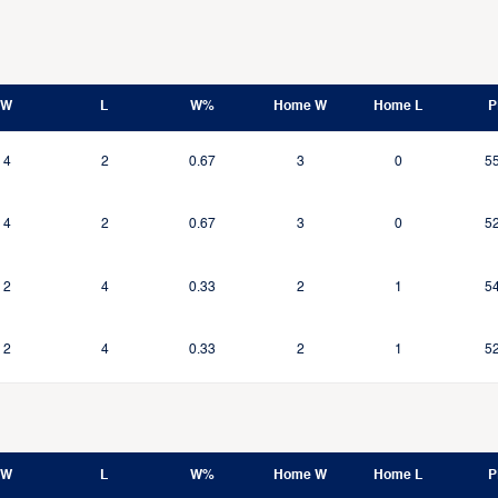
W
L
W%
Home W
Home L
P
4
2
0.67
3
0
5
4
2
0.67
3
0
5
2
4
0.33
2
1
5
2
4
0.33
2
1
5
W
L
W%
Home W
Home L
P