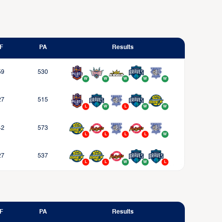
F
PA
Results
59
530
27
515
42
573
27
537
F
PA
Results