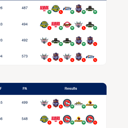
26
487
33
494
93
492
94
573
F
PA
Results
45
499
36
548