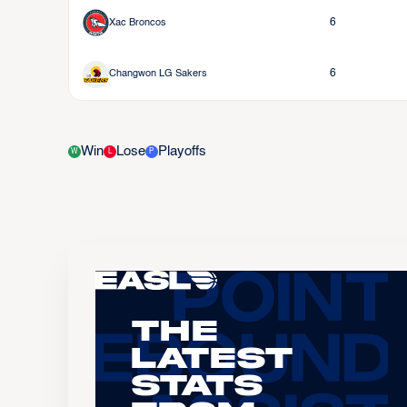
Xac Broncos
6
Changwon LG Sakers
6
Win
Lose
Playoffs
W
L
P
The
Latest
Stats