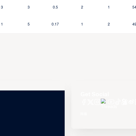
3
3
0.5
2
1
5
1
5
0.17
1
2
4
Get Social