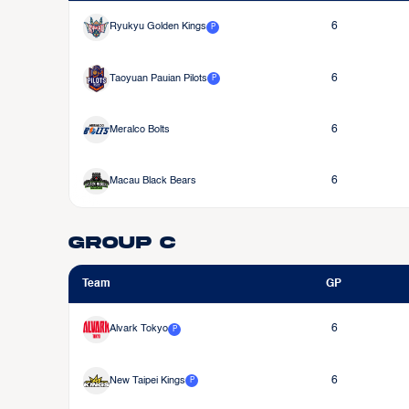
Ryukyu Golden Kings
6
P
Taoyuan Pauian Pilots
6
P
Meralco Bolts
6
Macau Black Bears
6
Group C
Team
GP
Alvark Tokyo
6
P
New Taipei Kings
6
P