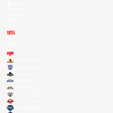
Kuaishou
Weibo
LinkedIn
Douyin
球队
所有球队
Alvark Tokyo
Changwon LG Sakers
Hong Kong Eastern
Macau Black Bears
Meralco Bolts
New Taipei Kings
Ryukyu Golden Kings
Seoul SK Knights
Taipei Fubon Braves