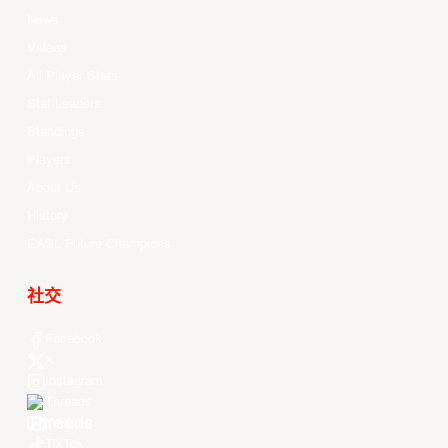
News
Videos
All Player Stats
Stat Leaders
Standings
Players
About Us
History
EASL Future Champions
社交
Facebook
X
Instagram
Threads
Youtube
TikTok