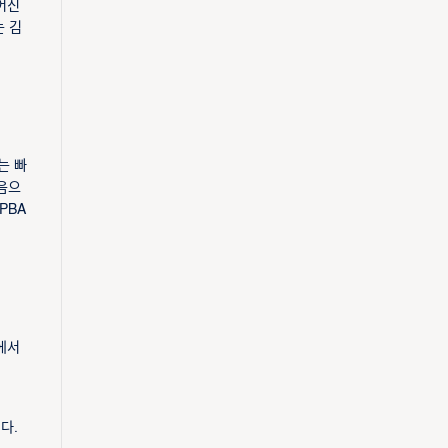
어진
는 김
는 빠
처음으
PBA
E에서
다.