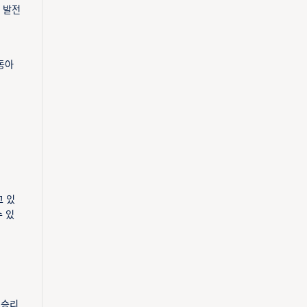
 발전
동아
고 있
 있
 승리