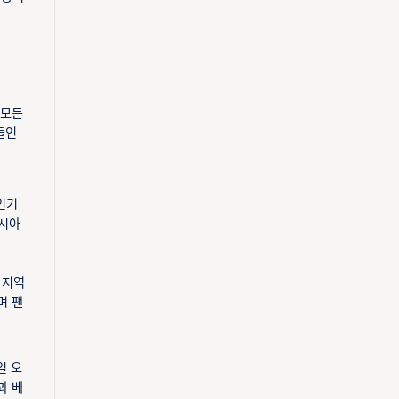
 모든
들인
인기
아시아
 지역
며 팬
일 오
과 베