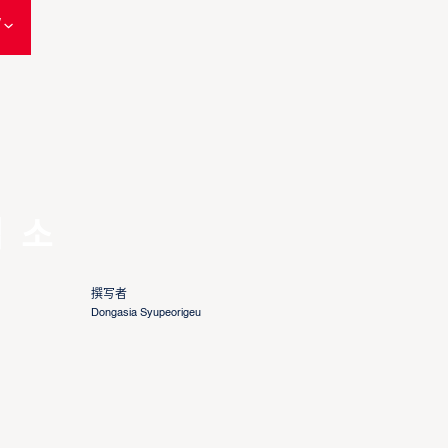
W
 소
撰写者
Dongasia Syupeorigeu