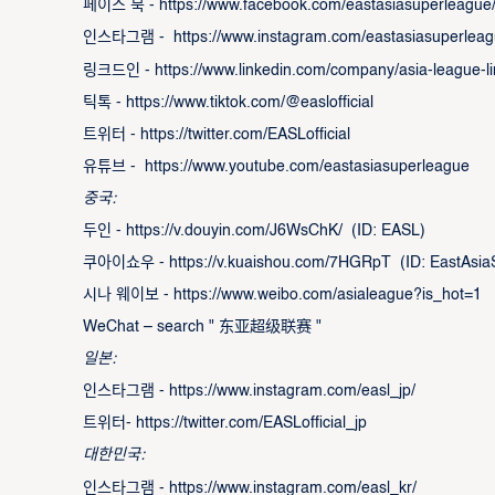
페이스 북 - https://www.facebook.com/eastasiasuperleague
인스타그램 - https://www.instagram.com/eastasiasuperleag
링크드인 - https://www.linkedin.com/company/asia-league-li
틱톡 - https://www.tiktok.com/@easlofficial
트위터 - https://twitter.com/EASLofficial
유튜브 - https://www.youtube.com/eastasiasuperleague
중국:
두인 - https://v.douyin.com/J6WsChK/ (ID: EASL)
쿠아이쇼우 - https://v.kuaishou.com/7HGRpT (ID: EastAsia
시나 웨이보 - https://www.weibo.com/asialeague?is_hot=1
WeChat – search " 东亚超级联赛 "
일본:
인스타그램 - https://www.instagram.com/easl_jp/
트위터- https://twitter.com/EASLofficial_jp
대한민국:
인스타그램 - https://www.instagram.com/easl_kr/