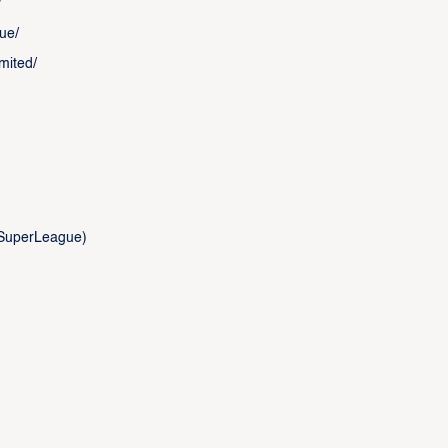
/
ue/
mited/
SuperLeague)