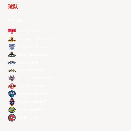
球队
所有球队
Alvark Tokyo
Changwon LG Sakers
Hong Kong Eastern
Macau Black Bears
Meralco Bolts
New Taipei Kings
Ryukyu Golden Kings
Seoul SK Knights
Taipei Fubon Braves
Taoyuan Pauian Pilots
Utsunomiya Brex
Xac Broncos