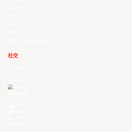
Standings
Players
About Us
History
EASL Future Champions
社交
Facebook
X
Instagram
Threads
Youtube
TikTok
Kuaishou
Weibo
LinkedIn
Douyin