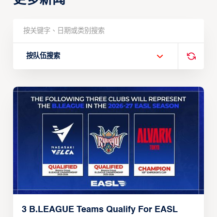
按队伍搜索
3 B.LEAGUE Teams Qualify For EASL