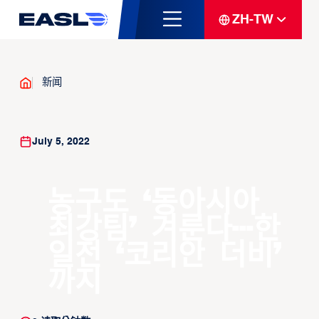
ZH-TW
新闻
July 5, 2022
농구도 ‘동아시아
최강팀’ 겨룬다···한
일전 ‘코리안 더비’
까지