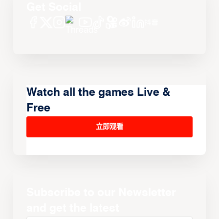
Get Social
Watch all the games Live &
Free
立即观看
Subscribe to our Newsletter
and get the latest