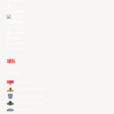
Facebook
X
Instagram
Threads
Youtube
TikTok
Kuaishou
Weibo
LinkedIn
Douyin
球队
所有球队
Alvark Tokyo
Changwon LG Sakers
Hong Kong Eastern
Macau Black Bears
Meralco Bolts