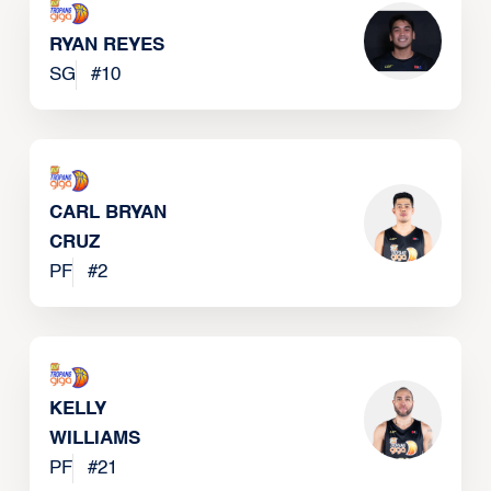
RYAN REYES
SG
#
10
CARL BRYAN
CRUZ
PF
#
2
KELLY
WILLIAMS
PF
#
21