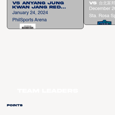
vs Anyang Jung
vs 台北富
Kwan Jang Red
December 2
Boosters
January 24, 2024
Sta. Rosa S
PhilSports Arena
Team Leaders
Points