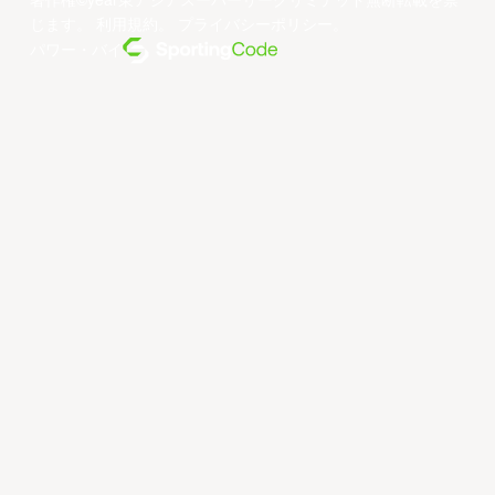
著作権©year東アジアスーパーリーグリミテッド無断転載を禁
じます。
利用規約
。
プライバシーポリシー
。
パワー・バイ