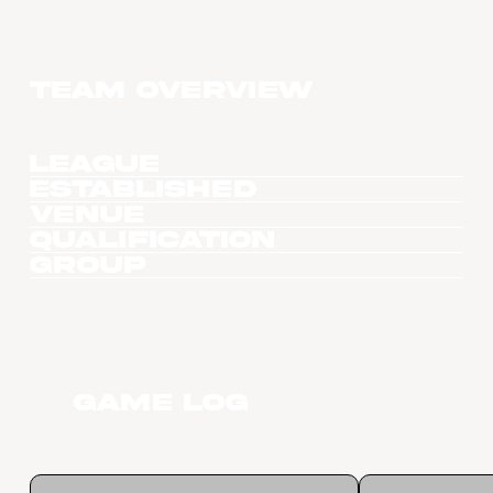
Team overview
League
Established
Venue
Qualification
Group
Game Log