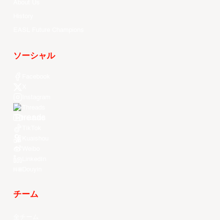
About Us
History
EASL Future Champions
ソーシャル
Facebook
X
Instagram
Threads
Youtube
TikTok
Kuaishou
Weibo
LinkedIn
Douyin
チーム
全チーム