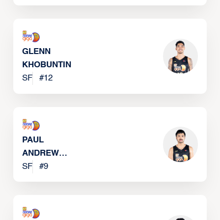
GLENN
KHOBUNTIN
SF
#
12
PAUL
ANDREW
VARILLA
SF
#
9