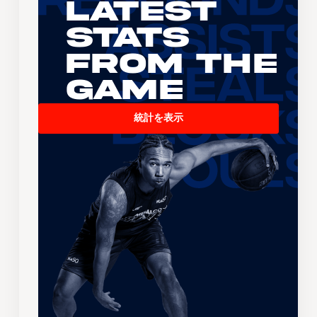
Latest
Stats
From the
Game
統計を表示