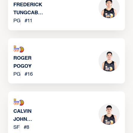
FREDERICK
TUNGCAB
JR.
PG
#
11
ROGER
POGOY
PG
#
16
CALVIN
JOHN
OFTANA
SF
#
8