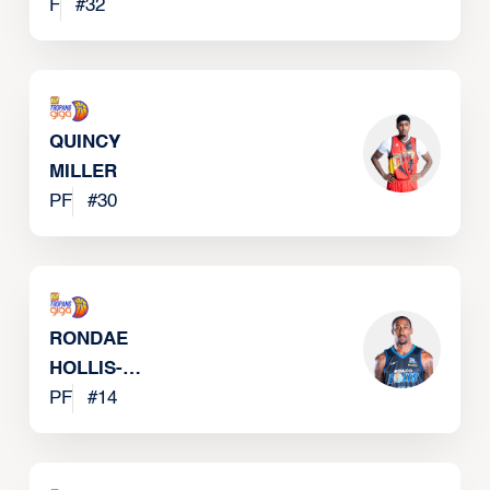
JR.
F
#
32
QUINCY
MILLER
PF
#
30
RONDAE
HOLLIS-
JEFFERSON
PF
#
14