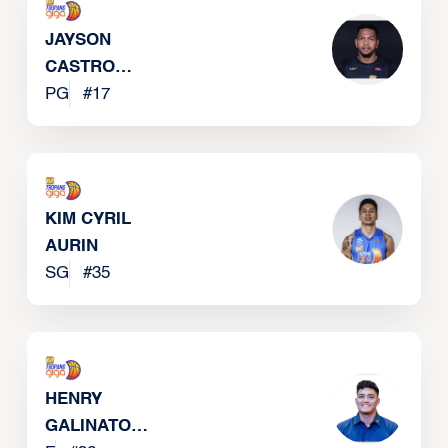
JAYSON
CASTRO
WILLIAM
PG
#
17
KIM CYRIL
AURIN
SG
#
35
HENRY
GALINATO,