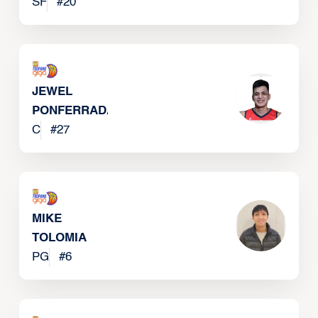
JEFFERSON
SF
#
20
JEWEL
PONFERRADA
C
#
27
MIKE
TOLOMIA
PG
#
6