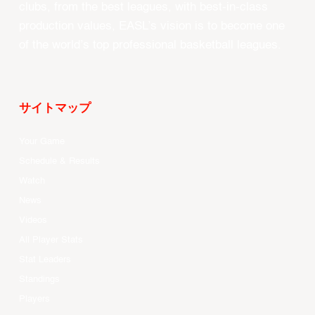
clubs, from the best leagues, with best-in-class
production values, EASL’s vision is to become one
of the world’s top professional basketball leagues.
サイトマップ
Your Game
Schedule & Results
Watch
News
Videos
All Player Stats
Stat Leaders
Standings
Players