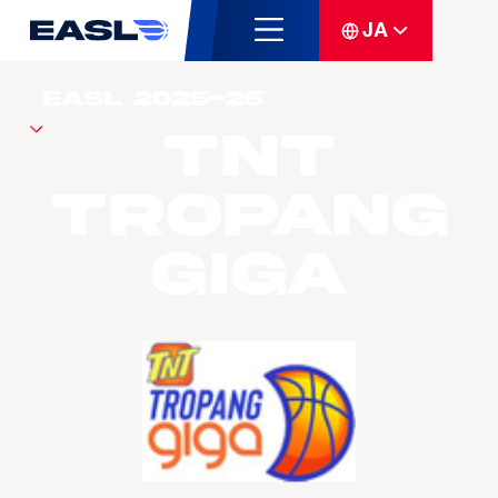
JA
TNT
Tropang
Giga