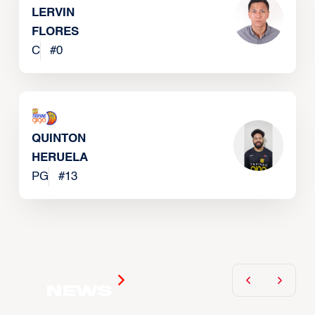
LERVIN
FLORES
C
#
0
QUINTON
HERUELA
PG
#
13
News