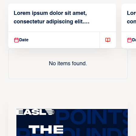
Lorem ipsum dolor sit amet,
Lor
consectetur adipiscing elit.
con
Suspendisse varius enim in
Sus
Date
D
No items found.
The