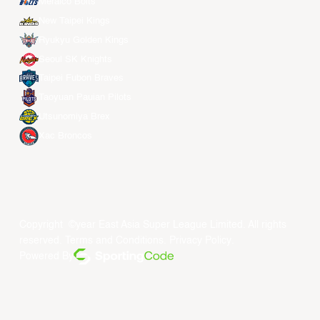
Meralco Bolts
New Taipei Kings
Ryukyu Golden Kings
Seoul SK Knights
Taipei Fubon Braves
Taoyuan Pauian Pilots
Utsunomiya Brex
Xac Broncos
Copyright ©year East Asia Super League Limited. All rights
reserved.
Terms and Conditions
.
Privacy Policy
.
Powered By