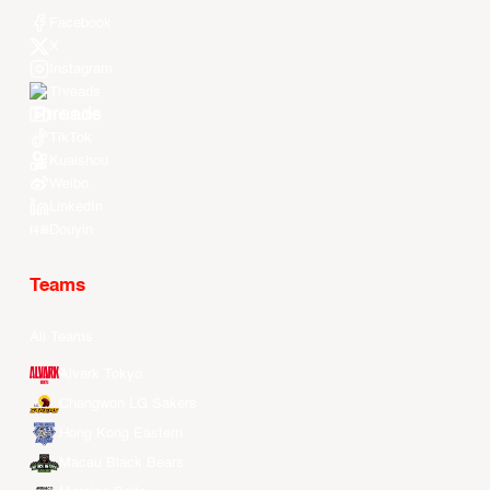
Facebook
X
Instagram
Threads
Youtube
TikTok
Kuaishou
Weibo
LinkedIn
Douyin
Teams
All Teams
Alvark Tokyo
Changwon LG Sakers
Hong Kong Eastern
Macau Black Bears