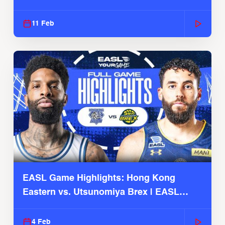
Season
11 Feb
EASL Game Highlights: Hong Kong
Eastern vs. Utsunomiya Brex | EASL
2025-26 Season
4 Feb