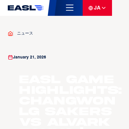
JA
ニュース
January 21, 2026
EASL Game
Highlights:
Changwon
LG Sakers
vs Alvark