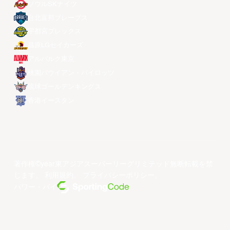
ソウルSKナイツ
台北富邦ブレーブス
宇都宮ブレックス
昌原LGセイカーズ
アルバルク東京
桃園パウイアン・パイロッツ
琉球ゴールデンキングス
香港イースタン
著作権©year東アジアスーパーリーグリミテッド無断転載を禁
じます。
利用規約
。
プライバシーポリシー
。
パワー・バイ