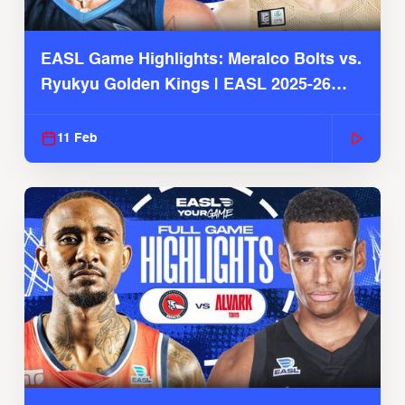
EASL Game Highlights: Meralco Bolts vs.
Ryukyu Golden Kings | EASL 2025-26
Season
11 Feb