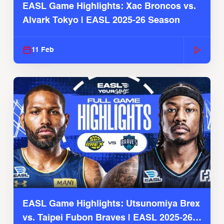
EASL Game Highlights: Xac Broncos vs.
Alvark Tokyo | EASL 2025-26 Season
11 Feb
EASL Game Highlights: Utsunomiya Brex
vs. Taipei Fubon Braves | EASL 2025-26