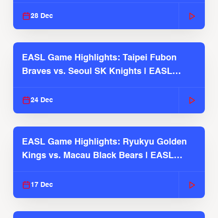
2025-26 Season
28 Dec
EASL Game Highlights: Taipei Fubon
Braves vs. Seoul SK Knights | EASL
2025-26 Season
24 Dec
EASL Game Highlights: Ryukyu Golden
Kings vs. Macau Black Bears | EASL
2025-26 Season
17 Dec