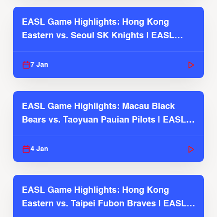
EASL Game Highlights: Hong Kong
Eastern vs. Seoul SK Knights | EASL
2025-26 Season
7 Jan
EASL Game Highlights: Macau Black
Bears vs. Taoyuan Pauian Pilots | EASL
2025-26 Season
4 Jan
EASL Game Highlights: Hong Kong
Eastern vs. Taipei Fubon Braves | EASL