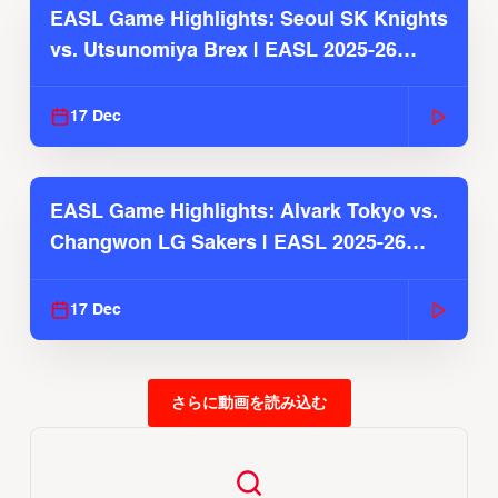
EASL Game Highlights: Seoul SK Knights
vs. Utsunomiya Brex | EASL 2025-26
Season
17 Dec
EASL Game Highlights: Alvark Tokyo vs.
Changwon LG Sakers | EASL 2025-26
Season
17 Dec
さらに動画を読み込む