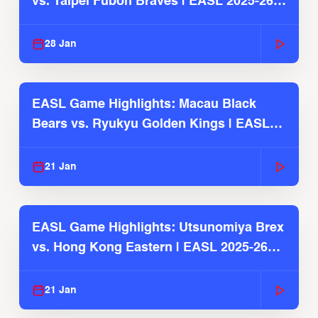
vs. Taipei Fubon Braves | EASL 2025-26
Season
28 Jan
EASL Game Highlights: Macau Black
Bears vs. Ryukyu Golden Kings | EASL
2025-26 Season
21 Jan
EASL Game Highlights: Utsunomiya Brex
vs. Hong Kong Eastern | EASL 2025-26
Season
21 Jan