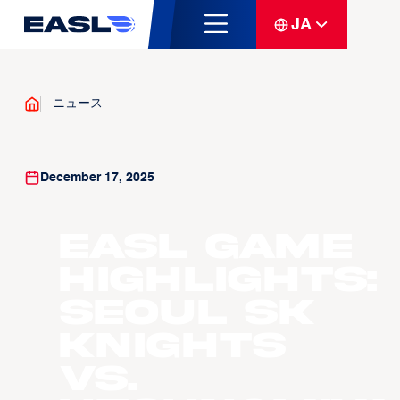
JA
ニュース
December 17, 2025
EASL Game
Highlights:
Seoul SK
Knights
vs.