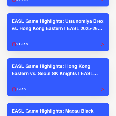
EASL Game Highlights: Utsunomiya Brex
vs. Hong Kong Eastern | EASL 2025-26
Season
21 Jan
EASL Game Highlights: Hong Kong
Eastern vs. Seoul SK Knights | EASL
2025-26 Season
7 Jan
EASL Game Highlights: Macau Black