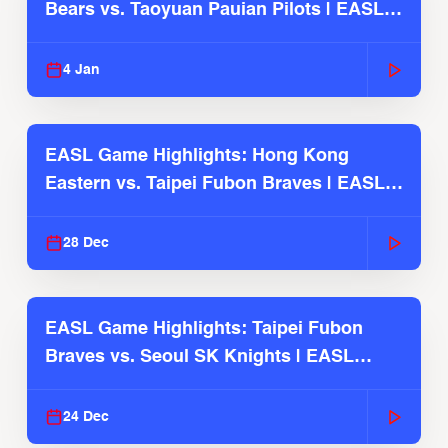
Bears vs. Taoyuan Pauian Pilots | EASL
2025-26 Season
4 Jan
EASL Game Highlights: Hong Kong
Eastern vs. Taipei Fubon Braves | EASL
2025-26 Season
28 Dec
EASL Game Highlights: Taipei Fubon
Braves vs. Seoul SK Knights | EASL
2025-26 Season
24 Dec