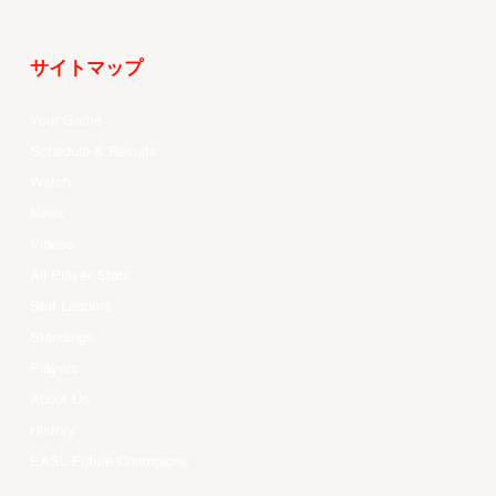
サイトマップ
Your Game
Schedule & Results
Watch
News
Videos
All Player Stats
Stat Leaders
Standings
Players
About Us
History
EASL Future Champions