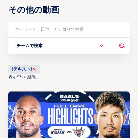
その他の動画
チームで検索
[テキスト]
表示中
結果
00