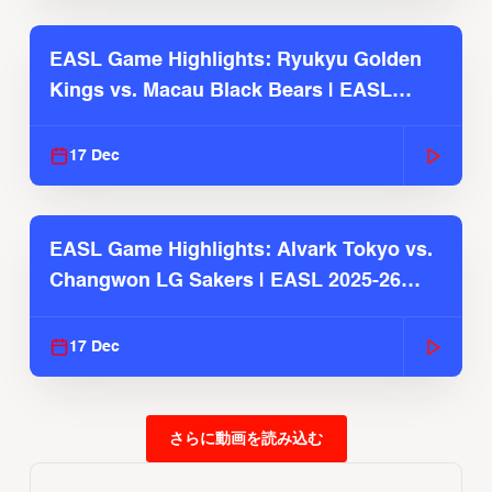
EASL Game Highlights: Ryukyu Golden
Kings vs. Macau Black Bears | EASL
2025-26 Season
17 Dec
EASL Game Highlights: Alvark Tokyo vs.
Changwon LG Sakers | EASL 2025-26
Season
17 Dec
さらに動画を読み込む