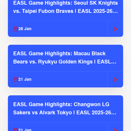
EASL Game Highlights: Seoul SK Knights
vs. Taipei Fubon Braves | EASL 2025-26
Season
28 Jan
EASL Game Highlights: Macau Black
Bears vs. Ryukyu Golden Kings | EASL
2025-26 Season
21 Jan
EASL Game Highlights: Changwon LG
Sakers vs Alvark Tokyo | EASL 2025-26
Season
21 Jan