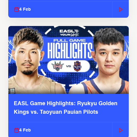
4 Feb
EASL Game Highlights: Ryukyu Golden
Kings vs. Taoyuan Pauian Pilots
4 Feb