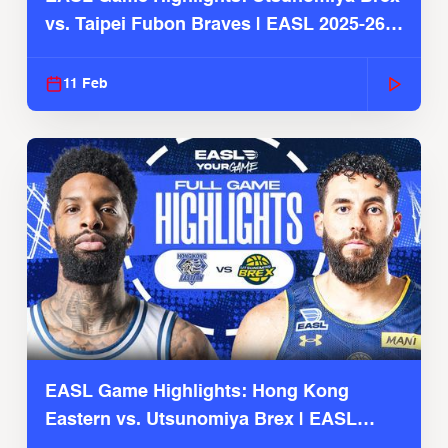
vs. Taipei Fubon Braves | EASL 2025-26
Season
11 Feb
EASL Game Highlights: Hong Kong
Eastern vs. Utsunomiya Brex | EASL
2025-26 Season