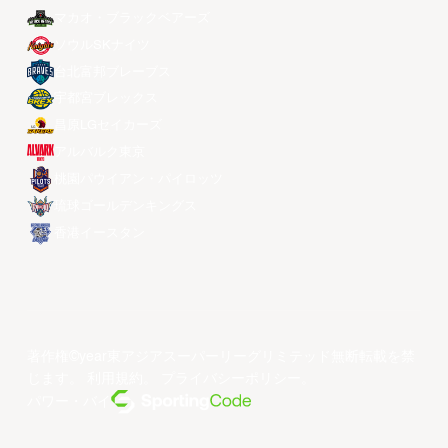
マカオ・ブラックベアーズ
ソウルSKナイツ
台北富邦ブレーブス
宇都宮ブレックス
昌原LGセイカーズ
アルバルク東京
桃園パウイアン・パイロッツ
琉球ゴールデンキングス
香港イースタン
著作権©year東アジアスーパーリーグリミテッド無断転載を禁
じます。
利用規約
。
プライバシーポリシー
。
パワー・バイ