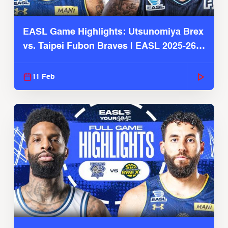
EASL Game Highlights: Utsunomiya Brex
vs. Taipei Fubon Braves | EASL 2025-26
Season
11 Feb