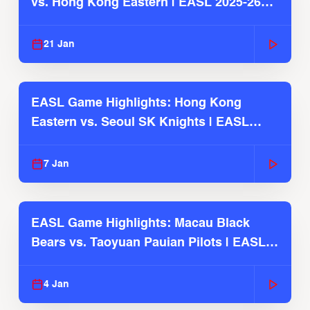
vs. Hong Kong Eastern | EASL 2025-26
Season
21 Jan
EASL Game Highlights: Hong Kong
Eastern vs. Seoul SK Knights | EASL
2025-26 Season
7 Jan
EASL Game Highlights: Macau Black
Bears vs. Taoyuan Pauian Pilots | EASL
2025-26 Season
4 Jan