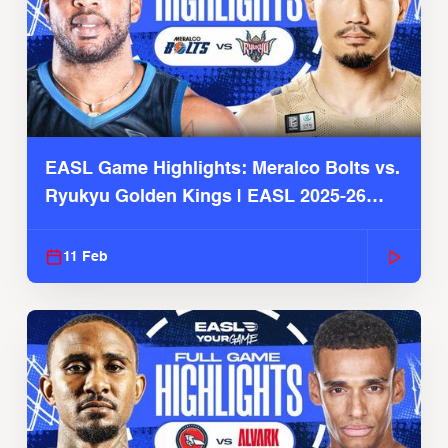
EASL Game Highlights: Meralco Bolts vs.
Ryukyu Golden Kings | EASL 2025-26
Season
11 Feb