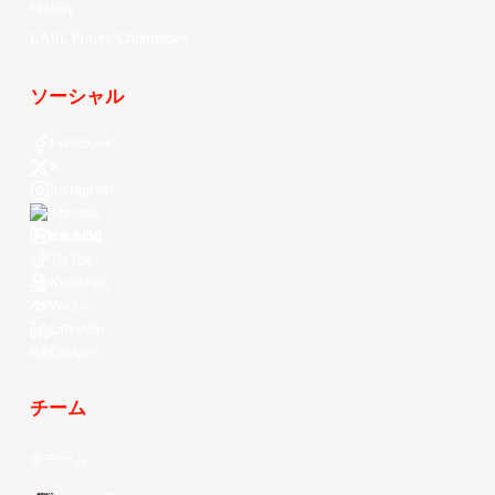
History
EASL Future Champions
ソーシャル
Facebook
X
Instagram
Threads
Youtube
TikTok
Kuaishou
Weibo
LinkedIn
Douyin
チーム
全チーム