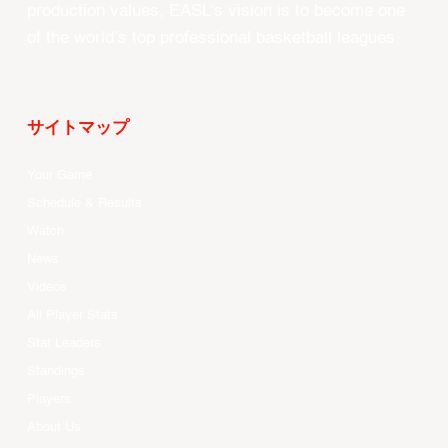
production values, EASL’s vision is to become one
of the world’s top professional basketball leagues.
サイトマップ
Your Game
Schedule & Results
Watch
News
Videos
All Player Stats
Stat Leaders
Standings
Players
About Us