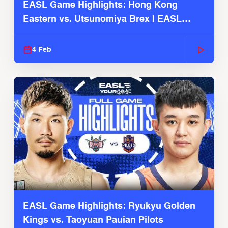
EASL Game Highlights: Hong Kong
Eastern vs. Utsunomiya Brex | EASL
2025-26 Season
4 Feb
EASL Game Highlights: Ryukyu Golden
Kings vs. Taoyuan Pauian Pilots