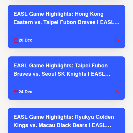
EASL Game Highlights: Hong Kong
Eastern vs. Taipei Fubon Braves | EASL
2025-26 Season
28 Dec
EASL Game Highlights: Taipei Fubon
Braves vs. Seoul SK Knights | EASL
2025-26 Season
24 Dec
EASL Game Highlights: Ryukyu Golden
Kings vs. Macau Black Bears | EASL