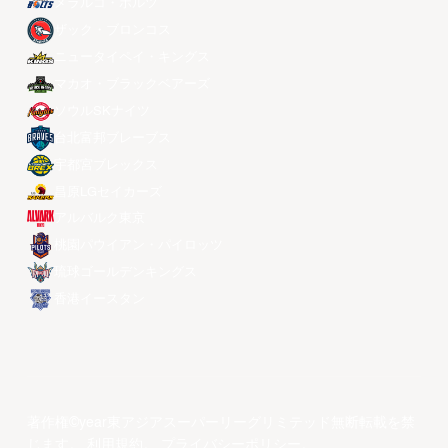
メラルコ・ボルツ
ザック・ブロンコス
ニュータイペイ・キングス
マカオ・ブラックベアーズ
ソウルSKナイツ
台北富邦ブレーブス
宇都宮ブレックス
昌原LGセイカーズ
アルバルク東京
桃園パウイアン・パイロッツ
琉球ゴールデンキングス
香港イースタン
著作権©year東アジアスーパーリーグリミテッド無断転載を禁
じます。
利用規約
。
プライバシーポリシー
。