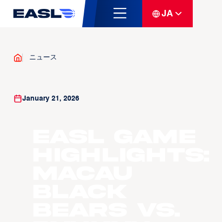
JA
ニュース
January 21, 2026
EASL Game
Highlights:
Macau
Black
Bears vs.