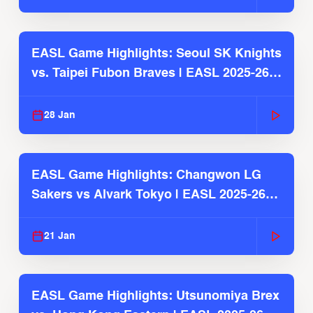
EASL Game Highlights: Seoul SK Knights
vs. Taipei Fubon Braves | EASL 2025-26
Season
28 Jan
EASL Game Highlights: Changwon LG
Sakers vs Alvark Tokyo | EASL 2025-26
Season
21 Jan
EASL Game Highlights: Utsunomiya Brex