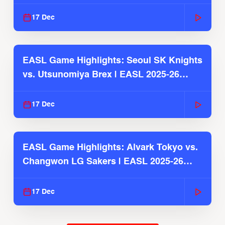
2025-26 Season
17 Dec
EASL Game Highlights: Seoul SK Knights
vs. Utsunomiya Brex | EASL 2025-26
Season
17 Dec
EASL Game Highlights: Alvark Tokyo vs.
Changwon LG Sakers | EASL 2025-26
Season
17 Dec