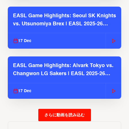
EASL Game Highlights: Seoul SK Knights
vs. Utsunomiya Brex | EASL 2025-26
Season
17 Dec
EASL Game Highlights: Alvark Tokyo vs.
Changwon LG Sakers | EASL 2025-26
Season
17 Dec
さらに動画を読み込む