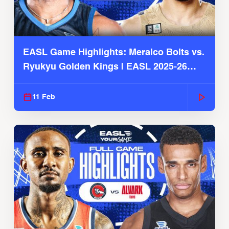
EASL Game Highlights: Meralco Bolts vs.
Ryukyu Golden Kings | EASL 2025-26
Season
11 Feb