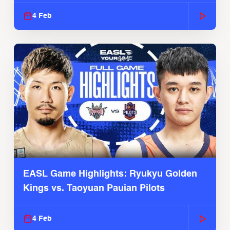
4 Feb
EASL Game Highlights: Ryukyu Golden
Kings vs. Taoyuan Pauian Pilots
4 Feb