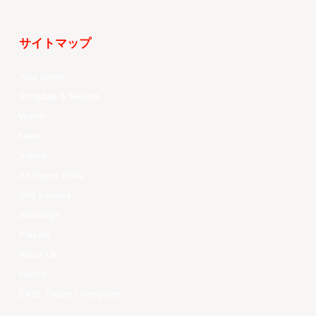
サイトマップ
Your Game
Schedule & Results
Watch
News
Videos
All Player Stats
Stat Leaders
Standings
Players
About Us
History
EASL Future Champions