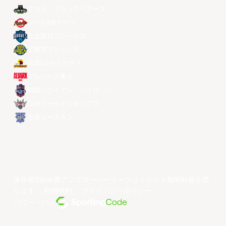
マカオ・ブラックベアーズ
ソウルSKナイツ
台北富邦ブレーブス
宇都宮ブレックス
昌原LGセイカーズ
アルバルク東京
桃園パウイアン・パイロッツ
琉球ゴールデンキングス
香港イースタン
著作権©year東アジアスーパーリーグリミテッド無断転載を禁
じます。
利用規約
。
プライバシーポリシー
。
パワー・バイ