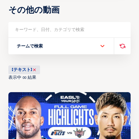
その他の動画
チームで検索
[テキスト]
表示中
結果
00