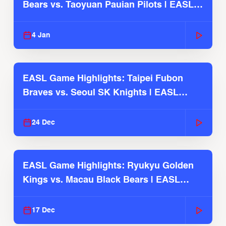
Bears vs. Taoyuan Pauian Pilots | EASL
2025-26 Season
4 Jan
EASL Game Highlights: Taipei Fubon
Braves vs. Seoul SK Knights | EASL
2025-26 Season
24 Dec
EASL Game Highlights: Ryukyu Golden
Kings vs. Macau Black Bears | EASL
2025-26 Season
17 Dec