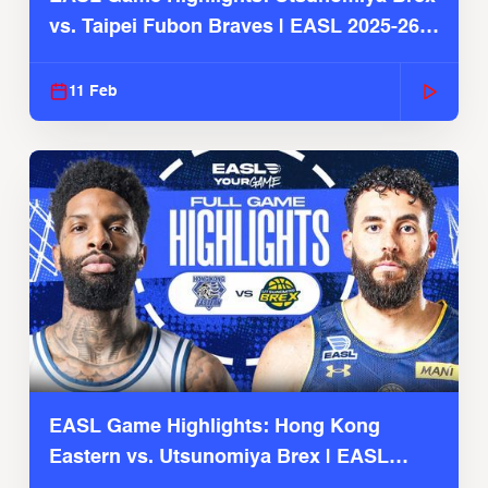
vs. Taipei Fubon Braves | EASL 2025-26
Season
11 Feb
EASL Game Highlights: Hong Kong
Eastern vs. Utsunomiya Brex | EASL
2025-26 Season