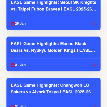
EASL Game Highlights: Seoul SK Knights
vs. Taipei Fubon Braves | EASL 2025-26
Season
28 Jan
EASL Game Highlights: Macau Black
Bears vs. Ryukyu Golden Kings | EASL
2025-26 Season
21 Jan
EASL Game Highlights: Changwon LG
Sakers vs Alvark Tokyo | EASL 2025-26
Season
21 Jan