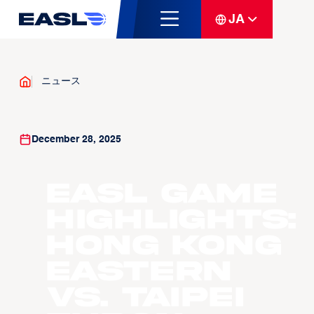
JA
ニュース
December 28, 2025
EASL Game
Highlights:
Hong Kong
Eastern
vs. Taipei