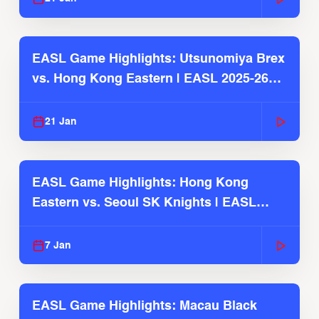
EASL Game Highlights: Utsunomiya Brex
vs. Hong Kong Eastern | EASL 2025-26
Season
21 Jan
EASL Game Highlights: Hong Kong
Eastern vs. Seoul SK Knights | EASL
2025-26 Season
7 Jan
EASL Game Highlights: Macau Black