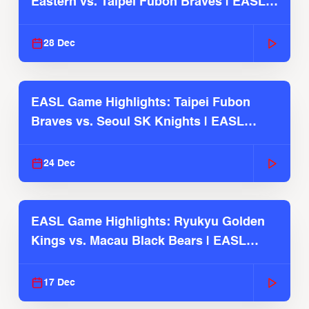
Eastern vs. Taipei Fubon Braves | EASL
2025-26 Season
28 Dec
EASL Game Highlights: Taipei Fubon
Braves vs. Seoul SK Knights | EASL
2025-26 Season
24 Dec
EASL Game Highlights: Ryukyu Golden
Kings vs. Macau Black Bears | EASL
2025-26 Season
17 Dec