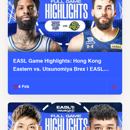
EASL Game Highlights: Hong Kong
Eastern vs. Utsunomiya Brex | EASL
2025-26 Season
4 Feb