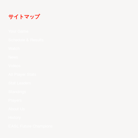
サイトマップ
Your Game
Schedule & Results
Watch
News
Videos
All Player Stats
Stat Leaders
Standings
Players
About Us
History
EASL Future Champions