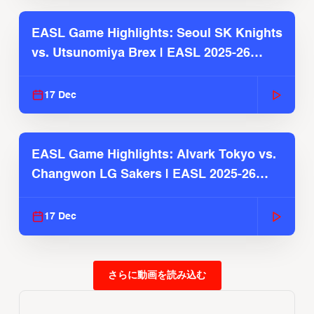
EASL Game Highlights: Seoul SK Knights
vs. Utsunomiya Brex | EASL 2025-26
Season
17 Dec
EASL Game Highlights: Alvark Tokyo vs.
Changwon LG Sakers | EASL 2025-26
Season
17 Dec
さらに動画を読み込む