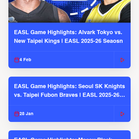
EASL Game Highlights: Alvark Tokyo vs.
New Taipei Kings | EASL 2025-26 Seaosn
4 Feb
EASL Game Highlights: Seoul SK Knights
vs. Taipei Fubon Braves | EASL 2025-26
Season
28 Jan