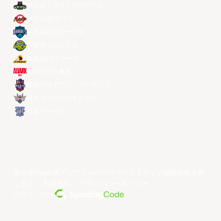
マカオ・ブラックベアーズ
ソウルSKナイツ
台北富邦ブレーブス
宇都宮ブレックス
昌原LGセイカーズ
アルバルク東京
桃園パウイアン・パイロッツ
琉球ゴールデンキングス
香港イースタン
著作権©year東アジアスーパーリーグリミテッド無断転載を禁
じます。
利用規約
。
プライバシーポリシー
。
パワー・バイ