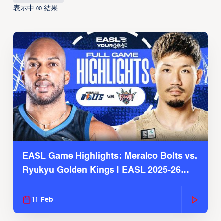
表示中
結果
00
EASL Game Highlights: Meralco Bolts vs.
Ryukyu Golden Kings | EASL 2025-26
Season
11 Feb