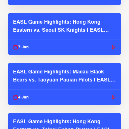
EASL Game Highlights: Hong Kong
Eastern vs. Seoul SK Knights | EASL
2025-26 Season
7 Jan
EASL Game Highlights: Macau Black
Bears vs. Taoyuan Pauian Pilots | EASL
2025-26 Season
4 Jan
EASL Game Highlights: Hong Kong