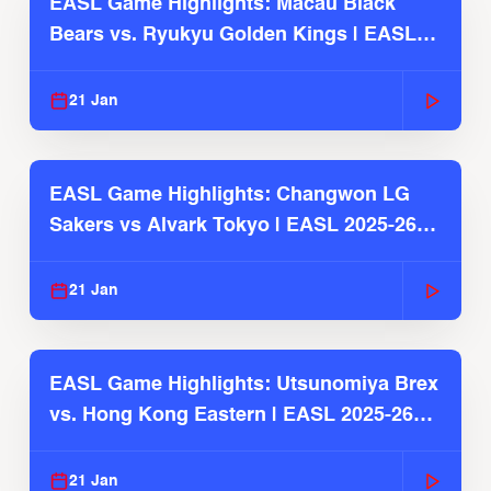
EASL Game Highlights: Macau Black
Bears vs. Ryukyu Golden Kings | EASL
2025-26 Season
21 Jan
EASL Game Highlights: Changwon LG
Sakers vs Alvark Tokyo | EASL 2025-26
Season
21 Jan
EASL Game Highlights: Utsunomiya Brex
vs. Hong Kong Eastern | EASL 2025-26
Season
21 Jan