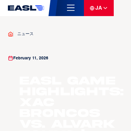
JA
ニュース
February 11, 2026
EASL Game
Highlights:
Xac
Broncos
vs. Alvark