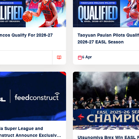
ncos Qualify For 2026-27
Taoyuan Pauian Pilots Qualif
2026-27 EASL Season
5 Apr
ia Super League and
struct Announce Exclusive
Utsunomiya Brex Win EASL F