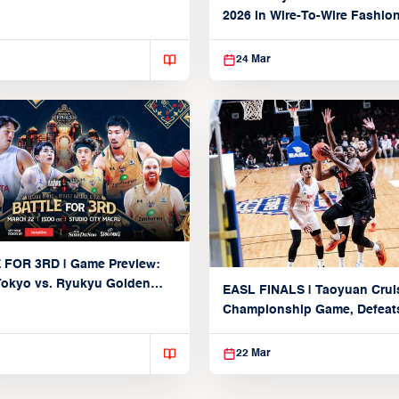
Partnership
2026 in Wire-To-Wire Fashio
Taoyuan
24 Mar
 FOR 3RD | Game Preview:
Tokyo vs. Ryukyu Golden
EASL FINALS | Taoyuan Crui
March 22, 2026)
Championship Game, Defeats
seed Alvark Tokyo
22 Mar