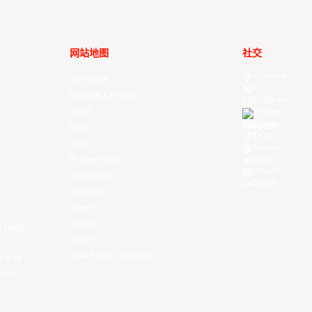
网站地图
社交
Facebook
Your Game
X
Schedule & Results
Instagram
Watch
Threads
Youtube
News
TikTok
Videos
Kuaishou
All Player Stats
Weibo
LinkedIn
Stat Leaders
Douyin
Standings
Players
About Us
f East
History
EASL Future Champions
 is to
ues.