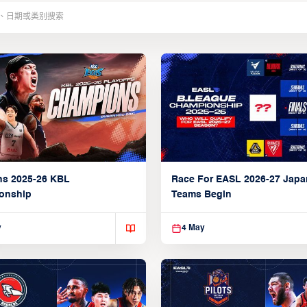
ns 2025-26 KBL
Race For EASL 2026-27 Jap
onship
Teams Begin
y
4 May