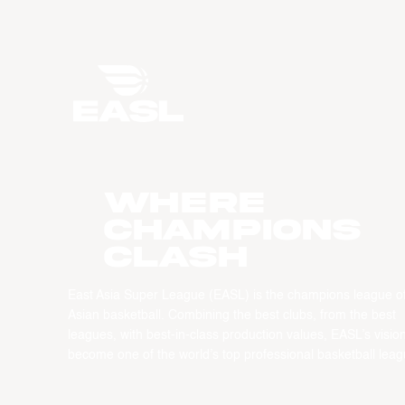
WHERE
CHAMPIONS
CLASH
East Asia Super League (EASL) is the champions league o
Asian basketball. Combining the best clubs, from the best
leagues, with best-in-class production values, EASL’s vision
become one of the world’s top professional basketball leag