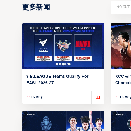
更多新闻
3 B.LEAGUE Teams Qualify For
KCC wi
EASL 2026-27
Champi
16 May
13 Ma