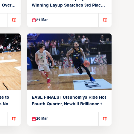
n Over
Winning Layup Snatches 3rd Place
From Alvark
24 Mar
se to
EASL FINALS | Utsunomiya Ride Hot
 No. 1
Fourth Quarter, Newbill Brilliance to
Reach EASL Championship Game
20 Mar