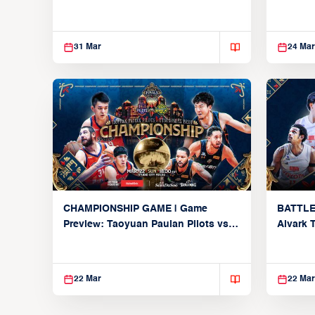
Global 
31 Mar
24 Mar
CHAMPIONSHIP GAME | Game
BATTLE
Preview: Taoyuan Pauian Pilots vs.
Alvark 
Utsunomiya Brex (March 22, 2026)
Kings (
22 Mar
22 Mar