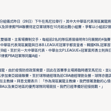
季分組儀式昨日（28日）下午在馬尼拉舉行，其中大中華區代表灣區翼龍
，以及菲律賓PBA聯賽待定亞軍球隊在10月起出戰小組賽，爭奪以小組前2晉
組以雙循環、主客場賽制交手，每組前2名的隊伍將晉級明年3月展開的4強賽
華區代表灣區翼龍與日本B.LEAGUE冠軍宇都宮皇者、韓國KBL冠軍首
B組。至於另一大中華區代表、中華台北P.LEAGUE+冠軍富邦勇士則與
菲律賓PBA冠軍隊同屬A組。
翼龍，由於疫情防控政策需要，因此在首賽季主場將臨時遷至馬尼拉，並
區參加東亞超級聯賽。至於球隊總經理為前CBA總經理劉全勝，球隊亦邀
ian）出任主教練。拜恩戈爾表示：「作為灣區翼龍主教練，我們懷著激動的心
PBA以及東亞地區的優秀球隊同場競技。我們已經準備好迎接挑戰。」