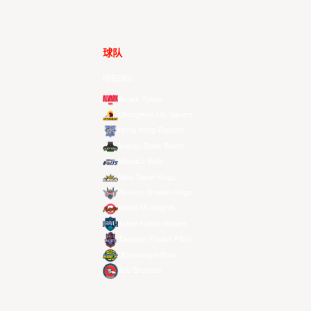
球队
所有球队
Alvark Tokyo
Changwon LG Sakers
Hong Kong Eastern
Macau Black Bears
Meralco Bolts
New Taipei Kings
Ryukyu Golden Kings
Seoul SK Knights
Taipei Fubon Braves
Taoyuan Pauian Pilots
Utsunomiya Brex
Xac Broncos