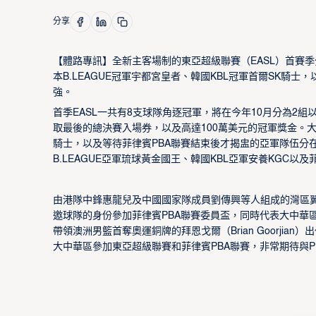
分享
【體路專訊】全新主客場制的東亞超級聯賽（EASL）首賽
本B.LEAGUE冠軍宇都宮皇者、韓國KBL冠軍首爾SK騎士
強。
首季EASL一共有8支球隊角逐冠軍，將在今年10月分為2
取最後的總決賽入場券，以及高達100萬美元的冠軍獎金。大中
騎士，以及等待菲律賓PBA聯賽結束後才揭盅的亞軍隊伍分在
B.LEAGUE亞軍琉球黃金國王、韓國KBL亞軍安養KGC以及
由港隊中鋒惠龍兒及中國國家隊成員劉傳興等人組成的灣區
邀球隊的身份參加菲律賓PBA聯賽委員盃，同時代表大中華
帶領澳洲男籃首奪奧運銅牌的拜恩戈爾（Brian Goorj
大中華區參加東亞超級聯賽和菲律賓PBA聯賽，非常期待與