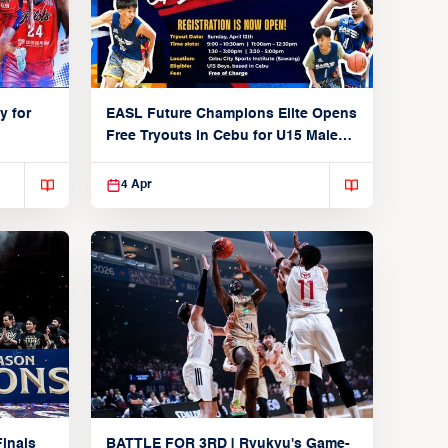
y for
EASL Future Champions Elite Opens
Free Tryouts in Cebu for U15 Male
Players
4 Apr
inals
BATTLE FOR 3RD | Ryukyu's Game-