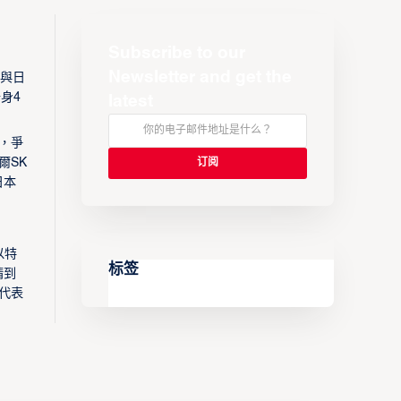
Subscribe to our
Newsletter and get the
將與日
身4
latest
，爭
爾SK
日本
以特
标签
請到
情代表