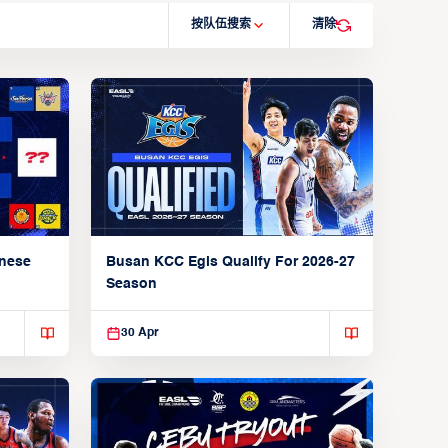
按队伍搜索
清除
anese
Busan KCC Egis Qualify For 2026-27
Season
30 Apr