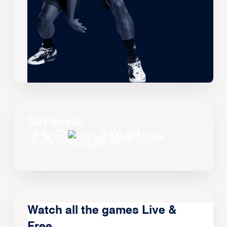
Get Social
Watch all the games Live &
Free