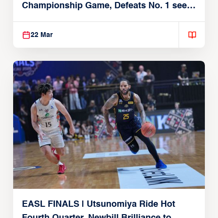
Championship Game, Defeats No. 1 seed
Alvark Tokyo
22 Mar
EASL FINALS | Utsunomiya Ride Hot
Fourth Quarter, Newbill Brilliance to