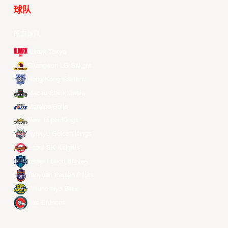
球队
所有球队
Alvark Tokyo
Changwon LG Sakers
Hong Kong Eastern
Macau Black Bears
Meralco Bolts
New Taipei Kings
Ryukyu Golden Kings
Seoul SK Knights
Taipei Fubon Braves
Taoyuan Pauian Pilots
Utsunomiya Brex
Xac Broncos