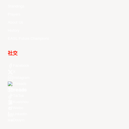
Standings
Players
About Us
History
EASL Future Champions
社交
Facebook
X
Instagram
Threads
Youtube
TikTok
Kuaishou
Weibo
LinkedIn
Douyin