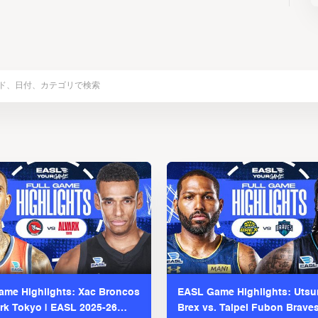
me Highlights: Xac Broncos
EASL Game Highlights: Uts
ark Tokyo | EASL 2025-26
Brex vs. Taipei Fubon Brave