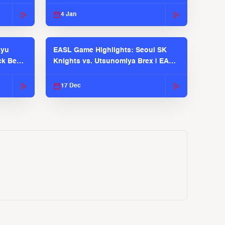
EASL 2025-26 Season
4 Jan
kyu
EASL Game Highlights: Seoul SK
ck Bears
Knights vs. Utsunomiya Brex | EASL
2025-26 Season
17 Dec