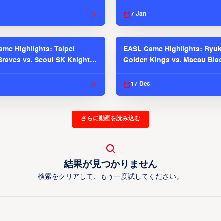
 Season
2025-26 Season
7 Jan
me Highlights: Taipei
EASL Game Highlights: Ryu
raves vs. Seoul SK Knights |
Golden Kings vs. Macau Bla
025-26 Season
| EASL 2025-26 Season
c
17 Dec
さらに動画を読み込む
結果が見つかりません
検索をクリアして、もう一度試してください。