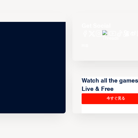
Get Social
Watch all the game
Live & Free
今すぐ見る