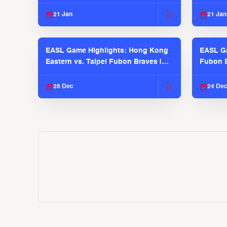
2025-26 Season
2025-26
21 Jan
21 Jan
EASL Game Highlights: Hong Kong
EASL Ga
Eastern vs. Taipei Fubon Braves |
Fubon B
EASL 2025-26 Season
EASL 2
28 Dec
24 De