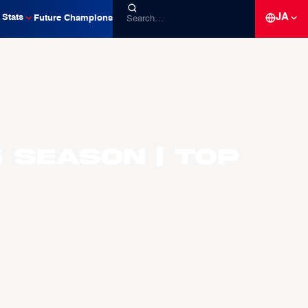
JA
Stats
Future Champions
 Season | Top