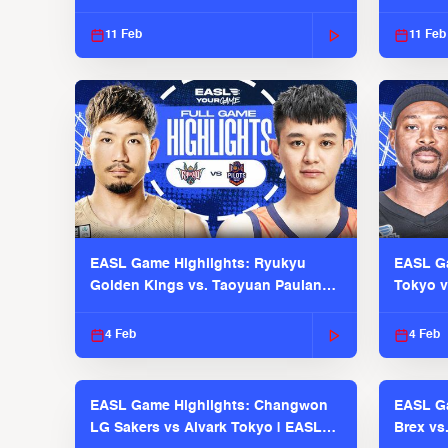
EASL 2025-26 Season
Season
11 Feb
11 Feb
EASL Game Highlights: Ryukyu
EASL Ga
Golden Kings vs. Taoyuan Pauian
Tokyo v
Pilots
2025-26
4 Feb
4 Feb
EASL Game Highlights: Changwon
EASL Ga
LG Sakers vs Alvark Tokyo | EASL
Brex vs