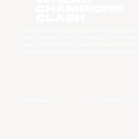
CHAMPIONS
CLASH
East Asia Super League (EASL) is the champions league o
Asian basketball. Combining the best clubs, from the best
leagues, with best-in-class production values, EASL’s vision
become one of the world’s top professional basketball leag
著作権©year東アジアスーパーリーグリミテッド無断転載を禁じます