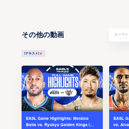
その他の動画
[テキスト]
EASL Game Highlights: Meralco
EASL Ga
Bolts vs. Ryukyu Golden Kings |
vs. Alv