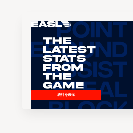
The
Latest
Stats
From
the
Game
統計を表示