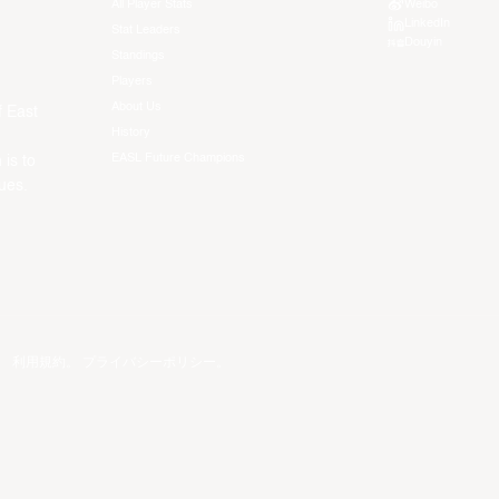
All Player Stats
Weibo
LinkedIn
Stat Leaders
Douyin
Standings
Players
About Us
f East
History
EASL Future Champions
 is to
ues.
。
利用規約
。
プライバシーポリシー
。