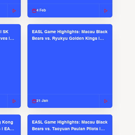
2025-26 Season
4 Feb
l SK
EASL Game Highlights: Macau Black
ves |
Bears vs. Ryukyu Golden Kings |
EASL 2025-26 Season
21 Jan
g Kong
EASL Game Highlights: Macau Black
s | EASL
Bears vs. Taoyuan Pauian Pilots |