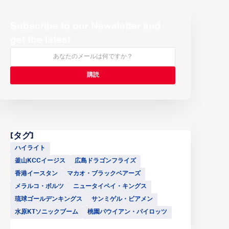
Subscribe to our Newsletter and
get the latest
[タグ]
ハイライト
釜山KCCイージス
広島ドラゴンフライズ
香港イースタン
マカオ・ブラックベアーズ
メラルコ・ボルツ
ニュータイペイ・キングス
琉球ゴールデンキングス
サンミゲル・ビアメン
水原KTソニックブーム
桃園パウイアン・パイロッツ