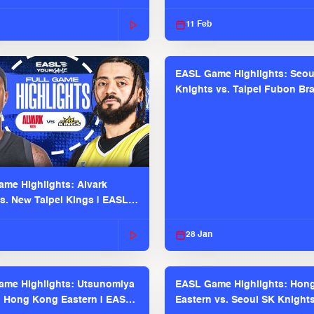
2025-26 Season
11 Feb
EASL Game Highlights: Seou
Knights vs. Taipei Fubon Bra
EASL 2025-26 Season
me Highlights: Alvark
s. New Taipei Kings | EASL
 Seaosn
28 Jan
me Highlights: Utsunomiya
EASL Game Highlights: Hon
. Hong Kong Eastern | EASL
Eastern vs. Seoul SK Knight