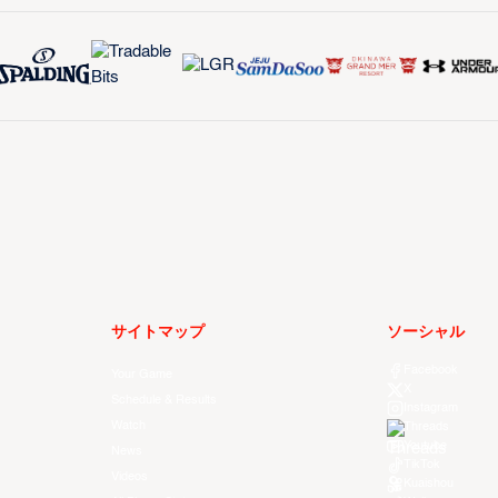
サイトマップ
ソーシャル
Facebook
Your Game
X
Schedule & Results
Instagram
Watch
Threads
Youtube
News
TikTok
Videos
Kuaishou