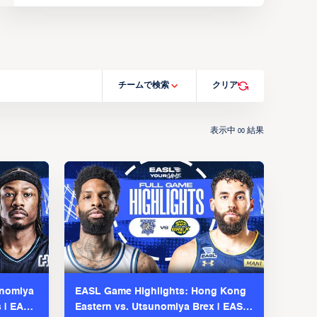
チームで検索
クリア
表示中
結果
00
unomiya
EASL Game Highlights: Hong Kong
s | EASL
Eastern vs. Utsunomiya Brex | EASL