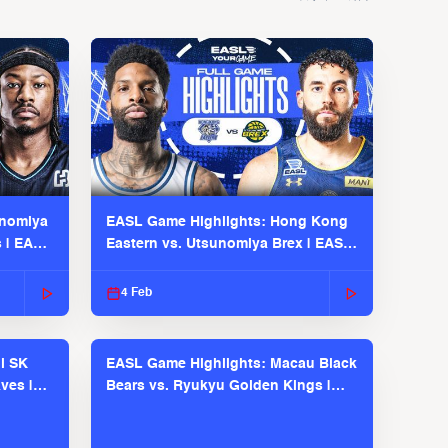
unomiya
EASL Game Highlights: Hong Kong
s | EASL
Eastern vs. Utsunomiya Brex | EASL
2025-26 Season
4 Feb
l SK
EASL Game Highlights: Macau Black
ves |
Bears vs. Ryukyu Golden Kings |
EASL 2025-26 Season