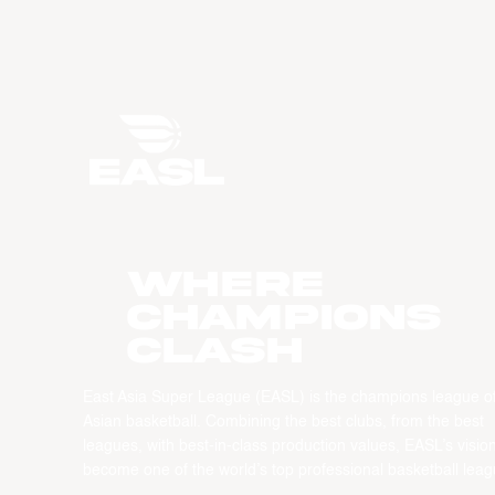
WHERE
CHAMPIONS
CLASH
East Asia Super League (EASL) is the champions league o
Asian basketball. Combining the best clubs, from the best
leagues, with best-in-class production values, EASL’s vision
become one of the world’s top professional basketball leag