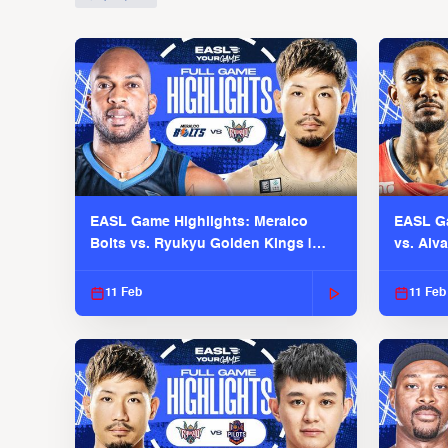
EASL Game Highlights: Meralco
EASL Ga
Bolts vs. Ryukyu Golden Kings |
vs. Alv
EASL 2025-26 Season
Season
11 Feb
11 Feb