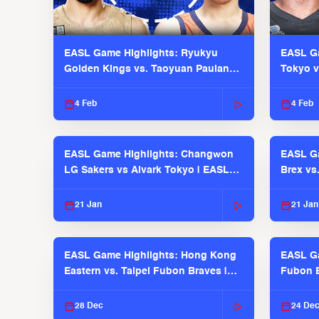
EASL Game Highlights: Ryukyu
EASL Ga
Golden Kings vs. Taoyuan Pauian
Tokyo v
Pilots
2025-26
4 Feb
4 Feb
EASL Game Highlights: Changwon
EASL Ga
LG Sakers vs Alvark Tokyo | EASL
Brex vs
2025-26 Season
2025-26
21 Jan
21 Jan
EASL Game Highlights: Hong Kong
EASL Ga
Eastern vs. Taipei Fubon Braves |
Fubon B
EASL 2025-26 Season
EASL 2
28 Dec
24 De