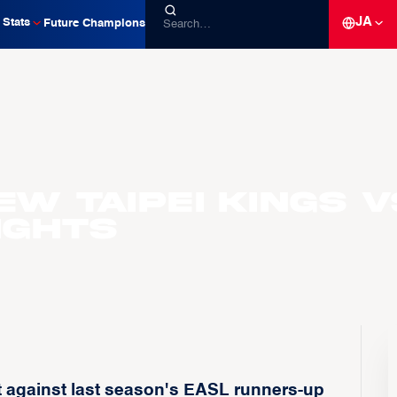
JA
Stats
Future Champions
New Taipei Kings v
ights
 against last season's EASL runners-up