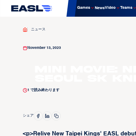
Games
Video
Teams
News
ニュース
November 13, 2023
Mini Movie: 
Seoul SK Kn
1
で読み終わります
シェア
<p>Relive New Taipei Kings' EASL debut