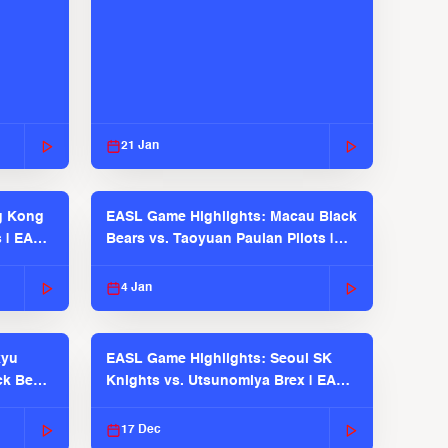
21 Jan
g Kong
EASL Game Highlights: Macau Black
s | EASL
Bears vs. Taoyuan Pauian Pilots |
EASL 2025-26 Season
4 Jan
kyu
EASL Game Highlights: Seoul SK
ck Bears
Knights vs. Utsunomiya Brex | EASL
2025-26 Season
17 Dec