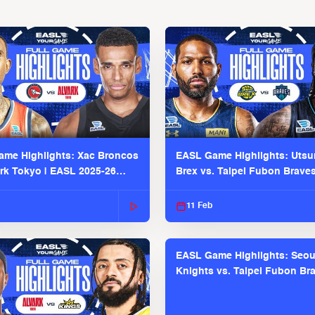
me Highlights: Xac Broncos
EASL Game Highlights: Uts
ark Tokyo | EASL 2025-26
Brex vs. Taipei Fubon Brave
2025-26 Season
11 Feb
EASL Game Highlights: Seou
Knights vs. Taipei Fubon Bra
EASL 2025-26 Season