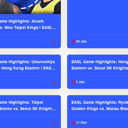
me Highlights: Alvark
s. New Taipei Kings | EASL
 Seaosn
28 Jan
me Highlights: Utsunomiya
EASL Game Highlights: Hon
. Hong Kong Eastern | EASL
Eastern vs. Seoul SK Knight
 Season
2025-26 Season
7 Jan
me Highlights: Taipei
EASL Game Highlights: Ryu
raves vs. Seoul SK Knights |
Golden Kings vs. Macau Bla
025-26 Season
| EASL 2025-26 Season
c
17 Dec