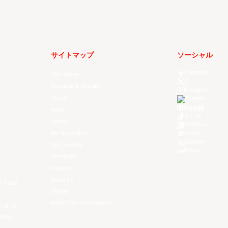
サイトマップ
ソーシャル
Facebook
Your Game
X
Schedule & Results
Instagram
Watch
Threads
Youtube
News
TikTok
Videos
Kuaishou
All Player Stats
Weibo
LinkedIn
Stat Leaders
Douyin
Standings
Players
About Us
f East
History
EASL Future Champions
 is to
ues.