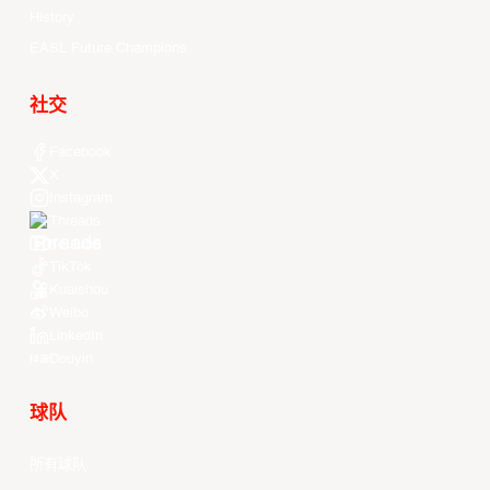
History
EASL Future Champions
社交
Facebook
X
Instagram
Threads
Youtube
TikTok
Kuaishou
Weibo
LinkedIn
Douyin
球队
所有球队