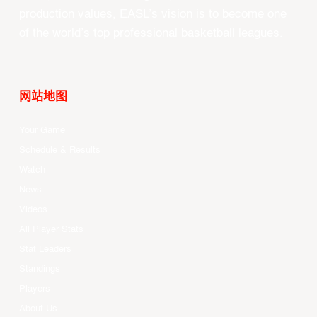
production values, EASL’s vision is to become one
of the world’s top professional basketball leagues.
网站地图
Your Game
Schedule & Results
Watch
News
Videos
All Player Stats
Stat Leaders
Standings
Players
About Us