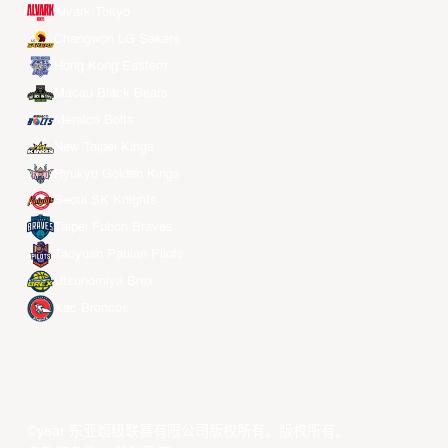
Alvark Tokyo
Changwon LG Sakers
Hong Kong Eastern
Macau Black Bears
Meralco Bolts
New Taipei Kings
Ryukyu Golden Kings
Seoul SK Knights
Taipei Fubon Braves
Taoyuan Pauian Pilots
Utsunomiya Brex
Xac Broncos
©year 东亚超级联赛有限公司版权所有。版权所有。